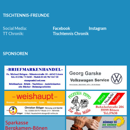
TISCHTENNIS-FREUNDE
Social Media:
Facebook
Instagram
TT Chronik:
Tischtennis Chronik
SPONSOREN