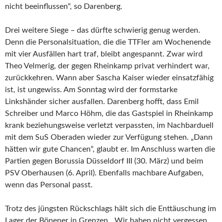
nicht beeinflussen“, so Darenberg.
Drei weitere Siege – das dürfte schwierig genug werden.
Denn die Personalsituation, die die TTFler am Wochenende
mit vier Ausfällen hart traf, bleibt angespannt. Zwar wird
Theo Velmerig, der gegen Rheinkamp privat verhindert war,
zurückkehren. Wann aber Sascha Kaiser wieder einsatzfähig
ist, ist ungewiss. Am Sonntag wird der formstarke
Linkshänder sicher ausfallen. Darenberg hofft, dass Emil
Schreiber und Marco Höhm, die das Gastspiel in Rheinkamp
krank beziehungsweise verletzt verpassten, im Nachbarduell
mit dem SuS Oberaden wieder zur Verfügung stehen. „Dann
hätten wir gute Chancen“, glaubt er. Im Anschluss warten die
Partien gegen Borussia Düsseldorf III (30. März) und beim
PSV Oberhausen (6. April). Ebenfalls machbare Aufgaben,
wenn das Personal passt.
Trotz des jüngsten Rückschlags hält sich die Enttäuschung im
Lager der Bönener in Grenzen. „Wir haben nicht vergessen,