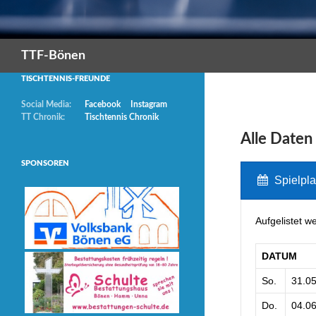
Suchen
TTF-Bönen
TISCHTENNIS-FREUNDE
Social Media:
Facebook
Instagram
TT Chronik:
Tischtennis Chronik
Alle Daten
SPONSOREN
Spielpl
Aufgelistet w
DATUM
So.
31.0
Do.
04.0