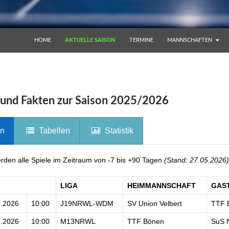
ZUM INHALT SPRINGEN
HOME
AKTUELLE SAISON
TERMINE
MANNSCHAFTEN
 und Fakten zur Saison 2025/2026
an
Tabellen
Statistik
erden alle Spiele im Zeitraum von -7 bis +90 Tagen
(Stand: 27.05.2026)
LIGA
HEIMMANNSCHAFT
GAS
5.2026
10:00
J19NRWL-WDM
SV Union Velbert
TTF 
6.2026
10:00
M13NRWL
TTF Bönen
SuS 