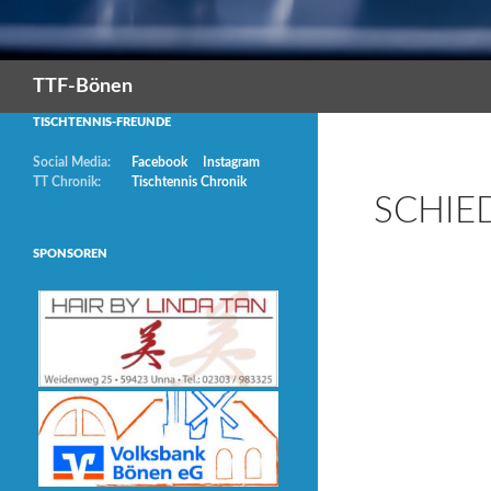
Suchen
TTF-Bönen
TISCHTENNIS-FREUNDE
Social Media:
Facebook
Instagram
TT Chronik:
Tischtennis Chronik
SCHIE
SPONSOREN