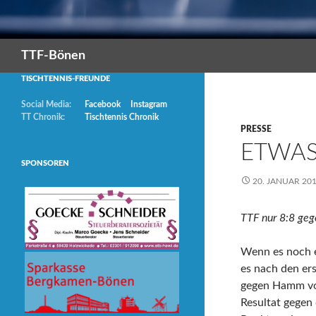
Suchen
TTF-Bönen
TISCHTENNIS-FREUNDE
Social Media:
Facebook
Instagram
TT Chronik:
Tischtennis Chronik
PRESSE
ETWAS
SPONSOREN
20. JANUAR 20
TTF nur 8:8 ge
Wenn es noch ei
es nach den er
gegen Hamm vor
Resultat gegen