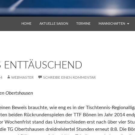
ZUM INHALT SPRINGEN
HOME
AKTUELLE SAISON
TERMINE
MANNSCHAFTEN
 ENTTÄUSCHEND
14
WEBMASTER
SCHREIBE EINEN KOMMENTAR
gen Obertshausen
nen Beweis brauchte, wie eng es in der Tischtennis-Regionalliga
sten beiden Rückrundenspielen der TTF Bönen im Jahr 2014 endg
 Wochenfrist stand das Unentschieden erst nach über vier Stu
 die TG Obertshausen dreidreiviertel Stunden erneut 8:8. Die B