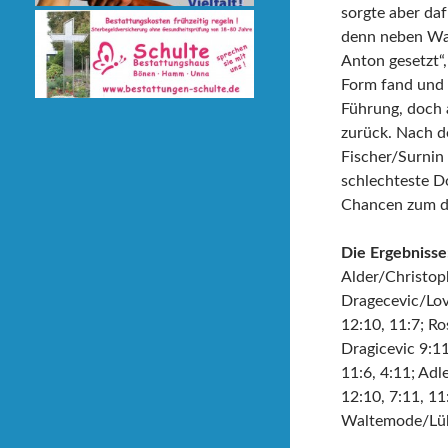
sorgte aber daf
denn neben Walt
Anton gesetzt“
Form fand und g
Führung, doch 
zurück. Nach d
Fischer/Surnin 
schlechteste D
Chancen zum d
Die Ergebnisse
Alder/Christoph
Dragecevic/Lovr
12:10, 11:7; Ro
Dragicevic 9:11
11:6, 4:11; Adl
12:10, 7:11, 11
Waltemode/Lüke