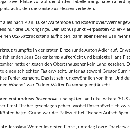
ar zwei Plätze vor auf den dritten Tabellenrang, haben allerdin
platz acht, den die Gäste aus Hessen verließen.
ef alles nach Plan. Lüke/Waltemode und Rosenhövel/Werner gew
eils nur drei Durchgänge. Den Bonuspunkt verpassten Adler/Pläs
einen 0:2-Satzrückstand aufholten, dann aber keinen Ball mehr 
kreuz trumpfte in der ersten Einzelrunde Anton Adler auf. Er w
s fehlenden Jens Berkenkamp aufgerückt und besiegte Hans Fisch
zember hatte er gegen den Obertshausener kein Land gesehen. D
e einen schlechten Tag erwischt, unterlag sowohl Gregor Surnin
ichte Fehler gemacht. Das ist sehr ungewöhnlich von ihm. Und da
enen Woche“, war Trainer Walter Darenberg enttäuscht.
uhren erst Andreas Rosenhövel und später Jan Lüke lockere 3:1-
ber Ernst Fischer geschlagen geben. Wobei Rosenhövel sich zwis
Köpfen hatte. Grund war der Ballwurf bei Fischers Aufschlägen.
te Jaroslaw Werner im ersten Einzel, unterlag Lovre Dragicevic