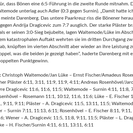
ür, dass Bönen eine 6:5-Führung in die zweite Runde mitnahm. Di
emode unterlag auch Adler (0:3 gegen Surnin). „Damit hatte ich
, meinte Darenberg. Das untere Paarkreuz riss die Bönener herau
egen Andrija Dragicevic zum 7:7 ausglich. Der starke Pläster br
als er seinen 3:0-Sieg bejubelte, lagen Waltemode/Lüke im Absc
em katastrophalen Auftakt wehrten sie im dritten Durchgang z
ab, knüpften im vierten Abschnitt aber wieder an ihre Leistung 
oppel, was die beiden je gezeigt haben“, haderte Darenberg mit
oppelten Punktgewinn.
:
Christoph Waltemode/Jan Lüke – Ernst Fischer/Amadeus Rosem
er Pläster 6:11, 3:11, 11:9, 11:9, 4:11; Andreas Rosenhövel/Ja
e Dragicevic 11:6, 11:6, 11:5; Waltemode – Surnin 4:11, 11:8, 7:
senhövel – Rosemann 11:1, 10:12, 11:6, 11:6; Lüke – E. Fischer 1
, 9:11, 9:11; Pläster – A. Dragicevic 11:5, 13:11, 11:5; Waltemod
er – Surnin 7:11, 11:13, 6:11; Rosenhövel – E. Fischer 8:11, 9:11
:6; Wener – A. Dragicevic 11:5, 11:8, 9:11, 11:5; Pläster – L. Drag
 – H. Fischer/Surnin 4:11, 6:11, 13:11, 6:11