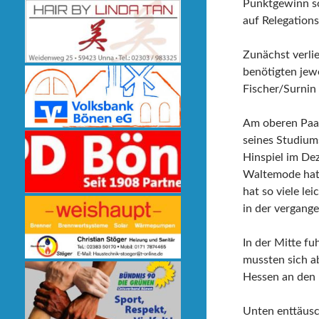
Punktgewinn sog
auf Relegations
Zunächst verli
benötigten jew
Fischer/Surnin 
Am oberen Paar
seines Studium
Hinspiel im De
Waltemode hatt
hat so viele le
in der vergang
In der Mitte f
mussten sich a
Hessen an den 
Unten enttäusch