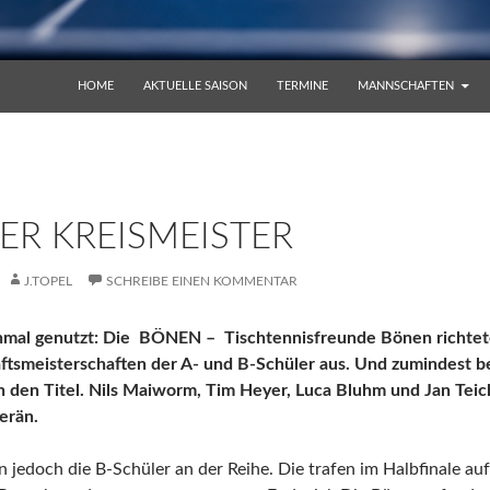
ZUM INHALT SPRINGEN
HOME
AKTUELLE SAISON
TERMINE
MANNSCHAFTEN
ER KREISMEISTER
J.TOPEL
SCHREIBE EINEN KOMMENTAR
nmal genutzt: Die BÖNEN – Tischtennisfreunde Bönen richteten
tsmeisterschaften der A- und B-Schüler aus. Und zumindest b
 den Titel. Nils Maiworm, Tim Heyer, Luca Bluhm und Jan Teic
erän.
 jedoch die B-Schüler an der Reihe. Die trafen im Halbfinale au