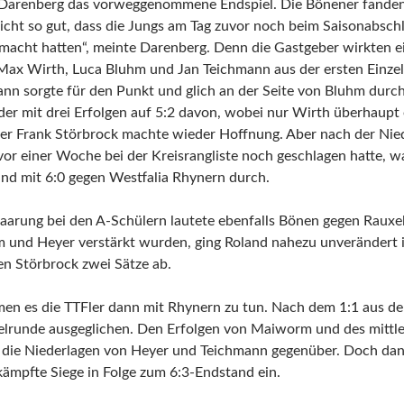
 Darenberg das vorweggenommene Endspiel. Die Bönener fanden j
nicht so gut, dass die Jungs am Tag zuvor noch beim Saisonabsch
macht hatten“, meinte Darenberg. Denn die Gastgeber wirkten ei
 Max Wirth, Luca Bluhm und Jan Teichmann aus der ersten Einze
ann sorgte für den Punkt und glich an der Seite von Bluhm durc
der mit drei Erfolgen auf 5:2 davon, wobei nur Wirth überhaupt
er Frank Störbrock machte wieder Hoffnung. Aber nach der Nie
vor einer Woche bei der Kreisrangliste noch geschlagen hatte, wa
and mit 6:0 gegen Westfalia Rhynern durch.
Paarung bei den A-Schülern lautete ebenfalls Bönen gegen Raux
und Heyer verstärkt wurden, ging Roland nahezu unverändert i
n Störbrock zwei Sätze ab.
men es die TTFler dann mit Rhynern zu tun. Nach dem 1:1 aus d
zelrunde ausgeglichen. Den Erfolgen von Maiworm und des mittle
 die Niederlagen von Heyer und Teichmann gegenüber. Doch da
ämpfte Siege in Folge zum 6:3-Endstand ein.