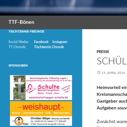
Suchen
TTF-Bönen
TISCHTENNIS-FREUNDE
Social Media:
Facebook
Instagram
TT Chronik:
Tischtennis Chronik
PRESSE
SCHÜL
SPONSOREN
15. APRIL 2014
Heimvorteil ei
Kreismannschaf
Gastgeber auch
Aufgaben souv
Zunächst waren