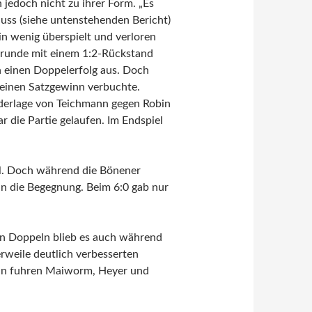
edoch nicht zu ihrer Form. „Es
luss (siehe untenstehenden Bericht)
n wenig überspielt und verloren
lrunde mit einem 1:2-Rückstand
h einen Doppelerfolg aus. Doch
 einen Satzgewinn verbuchte.
derlage von Teichmann gegen Robin
r die Partie gelaufen. Im Endspiel
el. Doch während die Bönener
n die Begegnung. Beim 6:0 gab nur
en Doppeln blieb es auch während
rweile deutlich verbesserten
nn fuhren Maiworm, Heyer und