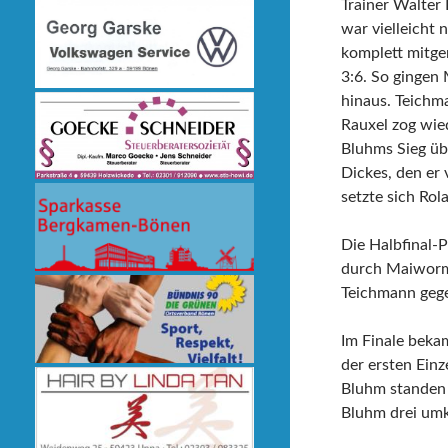
Trainer Walter
war vielleicht 
komplett mitge
3:6. So gingen
hinaus. Teichm
Rauxel zog wie
Bluhms Sieg üb
Dickes, den er 
setzte sich Rol
Die Halbfinal-
durch Maiworm 
Teichmann gege
Im Finale beka
der ersten Ein
Bluhm standen
Bluhm drei umk