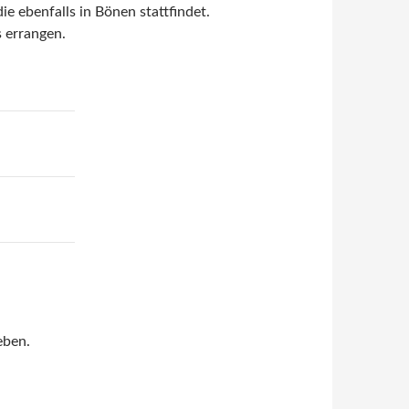
ie ebenfalls in Bönen stattfindet.
s errangen.
eben.