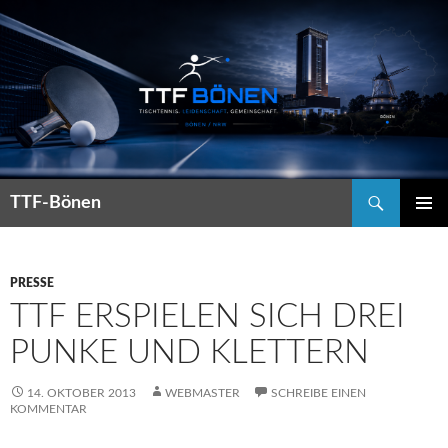
Suchen
TTF-Bönen
ZUM
PRIMÄR
INHALT
MENÜ
SPRINGEN
PRESSE
TTF ERSPIELEN SICH DREI
PUNKE UND KLETTERN
14. OKTOBER 2013
WEBMASTER
SCHREIBE EINEN
KOMMENTAR