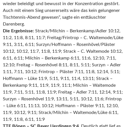
wieder beleidigt und bewusst in der Konzentration gestört.
Auch mit einem Sieg unsererseits wäre das kein gelungener
Tischtennis-Abend gewesen“, sagte ein enttäuschter
Darenberg.
Die Ergebnisse:
Strack/Milchin – Berkenkamp/Adler 10:12,
11:2, 11:8, 8:11, 11:7; Freitag/Frintrop – C. Waltemode/Lüke
9:11, 3:11, 6:11; Surzyn/Hoffmann – Rosenhövel/Pläster
10:12, 10:12, 11:7, 11:8, 11:9; Strack – C. Waltemode 10:12,
6:11, 6:11; Milchin – Berkenkamp 6:11, 11:6, 12:10, 7:11,
12:10; Freitag – Rosenhövel 8:11, 8:11, 5:11; Surzyn – Adler
1:11, 7:11, 10:12; Frintrop – Pläster 7:11, 11:8, 12:14, 5:11;
Hoffmann – Lüke 11:9, 5:11, 9:11, 11:4, 13:11; Strack –
Berkenkamp 9:11, 11:9, 11:9, 11:1; Milchin – Waltemode
11:9, 7:11, 5:11, 11:8, 11:9; Freitag – Adler 7:11, 12:14, 9:11;
Surzyn – Rosenhövel 11:9, 13:11, 5:11, 10:12, 11:6; Frintrop
– Lüke 6:11, 11:13, 10:12; Hoffmann – Pläster 9:11, 12:10,
11:9, 10:12, 9:11; Strack/Milchin – Waltemode/Lüke 6:11,
11:9, 11:8, 6:11, 11:9
TTF Bönen – SC Bayer Uerdingen 9:4.
Deutlich glatt lief es