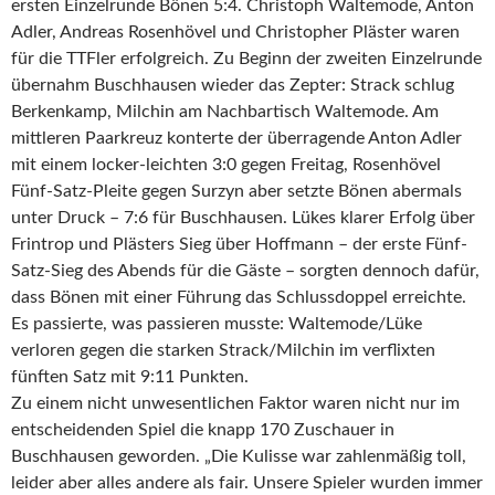
ersten Einzelrunde Bönen 5:4. Christoph Waltemode, Anton
Adler, Andreas Rosenhövel und Christopher Pläster waren
für die TTFler erfolgreich. Zu Beginn der zweiten Einzelrunde
übernahm Buschhausen wieder das Zepter: Strack schlug
Berkenkamp, Milchin am Nachbartisch Waltemode. Am
mittleren Paarkreuz konterte der überragende Anton Adler
mit einem locker-leichten 3:0 gegen Freitag, Rosenhövel
Fünf-Satz-Pleite gegen Surzyn aber setzte Bönen abermals
unter Druck – 7:6 für Buschhausen. Lükes klarer Erfolg über
Frintrop und Plästers Sieg über Hoffmann – der erste Fünf-
Satz-Sieg des Abends für die Gäste – sorgten dennoch dafür,
dass Bönen mit einer Führung das Schlussdoppel erreichte.
Es passierte, was passieren musste: Waltemode/Lüke
verloren gegen die starken Strack/Milchin im verflixten
fünften Satz mit 9:11 Punkten.
Zu einem nicht unwesentlichen Faktor waren nicht nur im
entscheidenden Spiel die knapp 170 Zuschauer in
Buschhausen geworden. „Die Kulisse war zahlenmäßig toll,
leider aber alles andere als fair. Unsere Spieler wurden immer