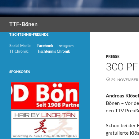
Suchen
TTF-Bönen
TISCHTENNIS-FREUNDE
Social Media:
Facebook
Instagram
TT Chronik:
Tischtennis Chronik
PRESSE
300 PF
SPONSOREN
29. NOVEMBER
Andreas Klösel
Bönen – Vor de
den TTV Preußen
Schon bei der 
gratulierte Kl