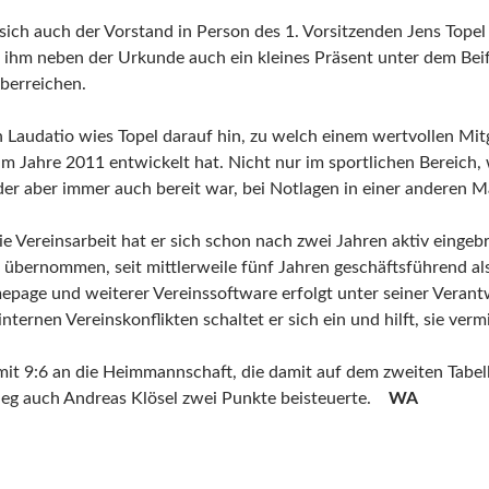
sich auch der Vorstand in Person des 1. Vorsitzenden Jens Topel
d ihm neben der Urkunde auch ein kleines Präsent unter dem Bei
berreichen.
n Laudatio wies Topel darauf hin, zu welch einem wertvollen Mitg
 im Jahre 2011 entwickelt hat. Nicht nur im sportlichen Bereich, 
der aber immer auch bereit war, bei Notlagen in einer anderen M
e Vereinsarbeit hat er sich schon nach zwei Jahren aktiv einge
übernommen, seit mittlerweile fünf Jahren geschäftsführend als
epage und weiterer Vereinssoftware erfolgt unter seiner Veran
nternen Vereinskonflikten schaltet er sich ein und hilft, sie verm
mit 9:6 an die Heimmannschaft, die damit auf dem zweiten Tabelle
ieg auch Andreas Klösel zwei Punkte beisteuerte.
WA