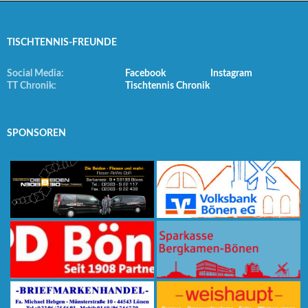
TISCHTENNIS-FREUNDE
Social Media:
Facebook
Instagram
TT Chronik:
Tischtennis Chronik
SPONSOREN