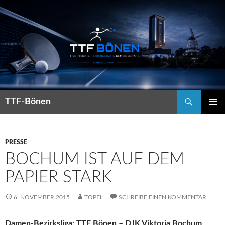
Suchen
TTF-Bönen
ZUM
PRIMÄR
INHALT
MENÜ
SPRINGEN
PRESSE
BOCHUM IST AUF DEM
PAPIER STARK
6. NOVEMBER 2015
TOPEL
SCHREIBE EINEN KOMMENTAR
Damen-Bezirksliga: TTF Bönen – DJK Viktoria Bochum