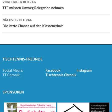
Beitrags-
VORHERIGER BEITRAG
Navigation
TTF müssen Umweg Relegation nehmen
NÄCHSTER BEITRAG
Die letzte Chance auf den Klassenerhalt
TISCHTENNIS-FREUNDE
Social Media:
Facebook
Instagram
TT Chronik:
Tischtennis Chronik
SPONSOREN