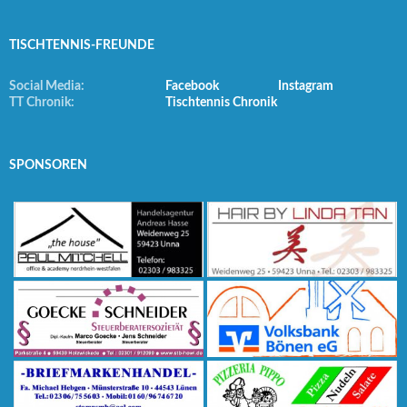
TISCHTENNIS-FREUNDE
Social Media:
Facebook
Instagram
TT Chronik:
Tischtennis Chronik
SPONSOREN