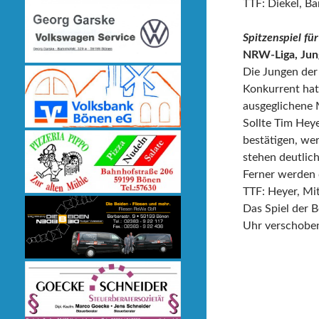
TTF: Diekel, Ba
Spitzenspiel fü
NRW-Liga, Jung
Die Jungen der 
Konkurrent hat
ausgeglichene 
Sollte Tim Heye
bestätigen, we
stehen deutlic
Ferner werden 
TTF: Heyer, Mi
Das Spiel der 
Uhr verschobe