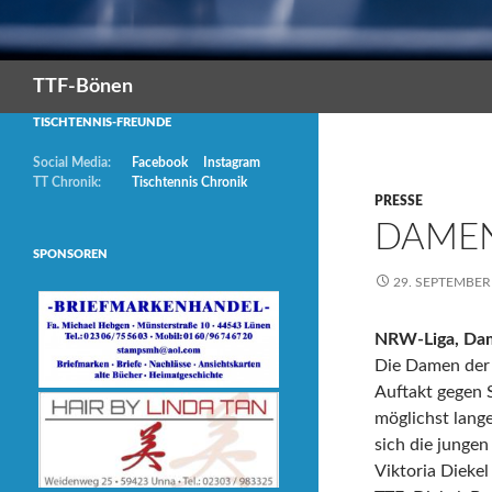
Suchen
TTF-Bönen
TISCHTENNIS-FREUNDE
Social Media:
Facebook
Instagram
TT Chronik:
Tischtennis Chronik
PRESSE
DAMEN
SPONSOREN
29. SEPTEMBER
NRW-Liga, Dame
Die Damen der 
Auftakt gegen S
möglichst lang
sich die junge
Viktoria Diekel