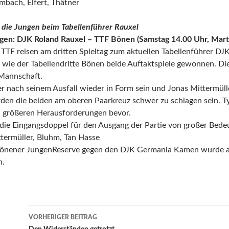
mbach, Elfert, Thätner
r die Jungen beim Tabellenführer Rauxel
en: DJK Roland Rauxel – TTF Bönen (Samstag 14.00 Uhr, Mart
TTF reisen am dritten Spieltag zum aktuellen Tabellenführer DJK
 wie der Tabellendritte Bönen beide Auftaktspiele gewonnen. Di
Mannschaft.
r nach seinem Ausfall wieder in Form sein und Jonas Mittermülle
rden die beiden am oberen Paarkreuz schwer zu schlagen sein. 
h größeren Herausforderungen bevor.
die Eingangsdoppel für den Ausgang der Partie von großer Bed
ttermüller, Bluhm, Tan Hasse
Bönener JungenReserve gegen den DJK Germania Kamen wurde au
n.
Beitrags-
VORHERIGER BEITRAG