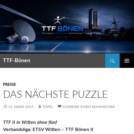
Suchen
TTF-Bönen
ZUM
PRIMÄR
INHALT
MENÜ
SPRINGEN
PRESSE
DAS NÄCHSTE PUZZLE
13. MÄRZ 2015
TOPEL
SCHREIBE EINEN KOMMENTAR
TTF II in Witten ohne fünf
Verbandsliga: ETSV Witten – TTF Bönen II