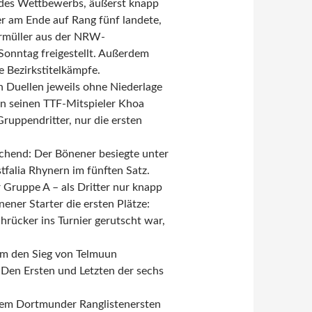
 des Wettbewerbs, äußerst knapp
r am Ende auf Rang fünf landete,
termüller aus der NRW-
onntag freigestellt. Außerdem
e Bezirkstitelkämpfe.
 Duellen jeweils ohne Niederlage
en seinen TTF-Mitspieler Khoa
uppendritter, nur die ersten
chend: Der Bönener besiegte unter
alia Rhynern im fünften Satz.
 Gruppe A – als Dritter nur knapp
ener Starter die ersten Plätze:
chrücker ins Turnier gerutscht war,
hm den Sieg von Telmuun
Den Ersten und Letzten der sechs
 dem Dortmunder Ranglistenersten