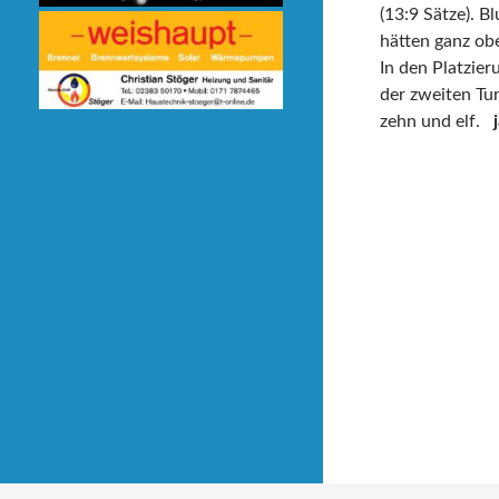
(13:9 Sätze). B
hätten ganz ob
In den Platzier
der zweiten Tu
zehn und elf.
j