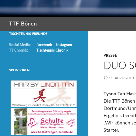
Suchen
TTF-Bönen
TISCHTENNIS-FREUNDE
Social Media:
Facebook
Instagram
TT Chronik:
Tischtennis Chronik
PRESSE
DUO S
SPONSOREN
11. APRIL 2018
Tyson Tan Hass
Die TTF Bönen 
Dortmund/Unna 
Ergebnis beend
„Wir können se
Starter.