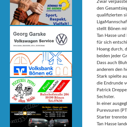
Zwar verpasste
den Gesamtsieg
qualifizierten 
LigaMannschaft
stellt Bönen mi
Tan Hasse und 
für sich entsc
Hoang durch, d
beiden jeder Gr
Dass auch Bluh
anderem den hö
Stark spielte a
die Endrunde ve
Patrick Drepper
Sechster.
In einer ausge
Purevsuren (PT
Starter trennte
Tan Hasse land