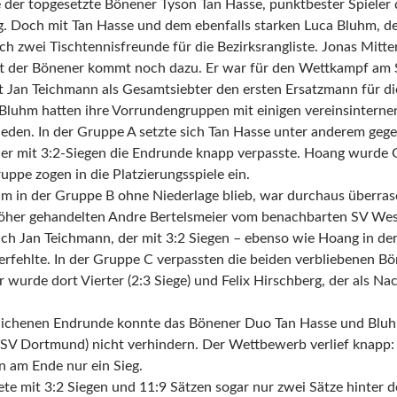
 der topgesetzte Bönener Tyson Tan Hasse, punktbester Spieler
. Doch mit Tan Hasse und dem ebenfalls starken Luca Bluhm, de
sich zwei Tischtennisfreunde für die Bezirksrangliste. Jonas Mit
 der Bönener kommt noch dazu. Er war für den Wettkampf am S
t Jan Teichmann als Gesamtsiebter den ersten Ersatzmann für di
Bluhm hatten ihre Vorrundengruppen mit einigen vereinsinternen
hieden. In der Gruppe A setzte sich Tan Hasse unter anderem geg
er mit 3:2-Siegen die Endrunde knapp verpasste. Hoang wurde Gr
uppe zogen in die Platzierungsspiele ein.
m in der Gruppe B ohne Niederlage blieb, war durchaus überras
her gehandelten Andre Bertelsmeier vom benachbarten SV Westf
uch Jan Teichmann, der mit 3:2 Siegen – ebenso wie Hoang in der
rfehlte. In der Gruppe C verpassten die beiden verbliebenen Bön
 wurde dort Vierter (2:3 Siege) und Felix Hirschberg, der als Na
glichenen Endrunde konnte das Bönener Duo Tan Hasse und Blu
SV Dortmund) nicht verhindern. Der Wettbewerb verlief knapp: 
n am Ende nur ein Sieg.
ete mit 3:2 Siegen und 11:9 Sätzen sogar nur zwei Sätze hinter