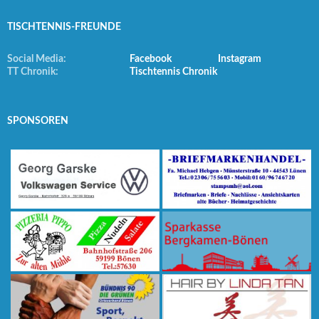
TISCHTENNIS-FREUNDE
Social Media:
Facebook
Instagram
TT Chronik:
Tischtennis Chronik
SPONSOREN