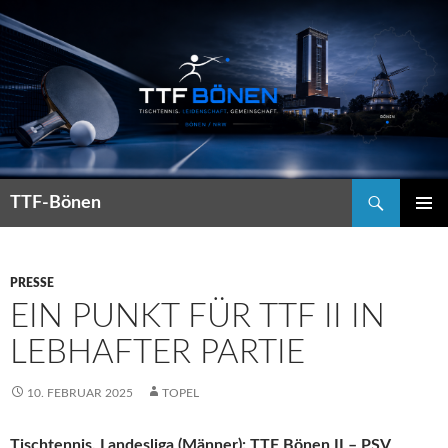
Suchen
TTF-Bönen
ZUM
PRIMÄR
INHALT
MENÜ
SPRINGEN
PRESSE
EIN PUNKT FÜR TTF II IN
LEBHAFTER PARTIE
10. FEBRUAR 2025
TOPEL
Tischtennis, Landesliga (Männer): TTF Bönen II – PSV