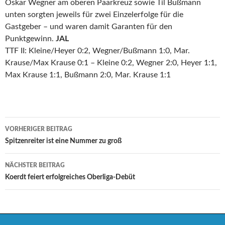
Oskar Wegner am oberen Paarkreuz sowie Til Bußmann
unten sorgten jeweils für zwei Einzelerfolge für die
Gastgeber – und waren damit Garanten für den
Punktgewinn.
JAL
TTF II: Kleine/Heyer 0:2, Wegner/Bußmann 1:0, Mar.
Krause/Max Krause 0:1 – Kleine 0:2, Wegner 2:0, Heyer 1:1,
Max Krause 1:1, Bußmann 2:0, Mar. Krause 1:1
Beitrags-
VORHERIGER BEITRAG
Navigation
Spitzenreiter ist eine Nummer zu groß
NÄCHSTER BEITRAG
Koerdt feiert erfolgreiches Oberliga-Debüt