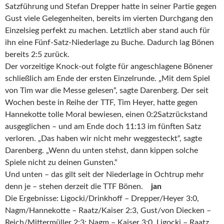
Satzführung und Stefan Drepper hatte in seiner Partie gegen
Gust viele Gelegenheiten, bereits im vierten Durchgang den
Einzelsieg perfekt zu machen. Letztlich aber stand auch für
ihn eine Fünf-Satz-Niederlage zu Buche. Dadurch lag Bönen
bereits 2:5 zurück.
Der vorzeitige Knock-out folgte für angeschlagene Bönener
schließlich am Ende der ersten Einzelrunde. „Mit dem Spiel
von Tim war die Messe gelesen“, sagte Darenberg. Der seit
Wochen beste in Reihe der TTF, Tim Heyer, hatte gegen
Hannekotte tolle Moral bewiesen, einen 0:2Satzrückstand
ausgeglichen – und am Ende doch 11:13 im fünften Satz
verloren. „Das haben wir nicht mehr weggesteckt“, sagte
Darenberg. „Wenn du unten stehst, dann kippen solche
Spiele nicht zu deinen Gunsten.“
Und unten – das gilt seit der Niederlage in Ochtrup mehr
denn je – stehen derzeit die TTF Bönen.
jan
Die Ergebnisse: Ligocki/Drinkhoff – Drepper/Heyer 3:0,
Nagm/Hannekotte – Raatz/Kaiser 2:3, Gust/von Diecken –
Reich/Mittermüller 2:3; Nagm – Kaiser 3:0, Ligocki – Raatz