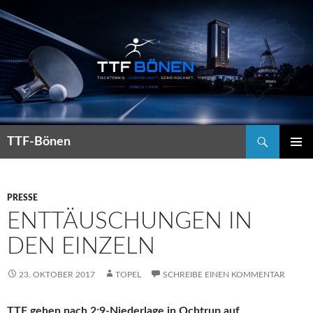
Suchen
TTF-Bönen
ZUM
PRIMÄR
INHALT
MENÜ
SPRINGEN
PRESSE
ENTTÄUSCHUNGEN IN
DEN EINZELN
23. OKTOBER 2017
TOPEL
SCHREIBE EINEN KOMMENTAR
TTF gehen nach 2:9-Niederlage in Ochtrup auf