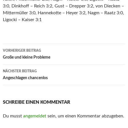
3:0, Dinkhoff – Reich 3:2, Gust – Drepper 3:2, von Diecken –
Mittermüller 3:0, Hannekotte – Heyer 3:2, Nagm – Raatz 3:0,
Ligocki – Kaiser 3:1
Beitrags-
VORHERIGER BEITRAG
Navigation
Große und kleine Probleme
NÄCHSTER BEITRAG
Angeschlagen chancenlos
SCHREIBE EINEN KOMMENTAR
Du musst
angemeldet
sein, um einen Kommentar abzugeben.