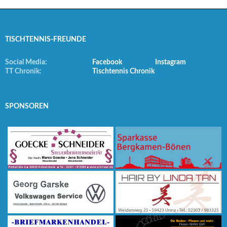
TISCHTENNIS-FREUNDE
Social Media:
Facebook
Instagram
TT Chronik:
Tischtennis Chronik
SPONSOREN