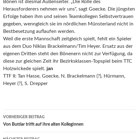
Bönen ist diesmal Außenseiter. „Die Rolle des
Herausforderers nehmen wir uns“, sagt Goecke. Die jüngsten
Erfolge haben ihm und seinen Teamkollegen Selbstvertrauen
gegeben, wenngleich sie im nördlichen Münsterland nicht in
Bestbesetzung auflaufen werden.
Weil die erste Mannschaft zeitgleich spielt, fehlt ein Spieler
aus dem Duo Niklas Brackelmann/Tim Heyer. Ersatz aus der
eigenen Dritten steht den Bönenern nicht zur Verfügung, da
diese zur gleichen Zeit ihr Bezirksklassen-Topspiel beim TTC
Holzwickede spielt.
jan
TTF II: Tan Hasse, Goecke, N. Brackelmann (?), Hürmann,
Heyer (?), S. Drepper
Beitrags-
VORHERIGER BEITRAG
Navigation
Von Buttlar trifft auf ihre alten Kolleginnen