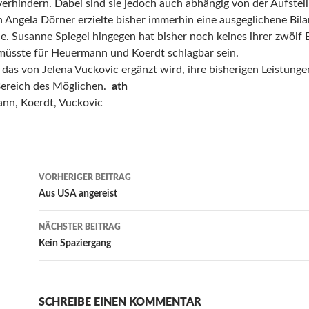
verhindern. Dabei sind sie jedoch auch abhängig von der Aufstel
n Angela Dörner erzielte bisher immerhin eine ausgeglichene Bil
e. Susanne Spiegel hingegen hat bisher noch keines ihrer zwölf
üsste für Heuermann und Koerdt schlagbar sein.
 das von Jelena Vuckovic ergänzt wird, ihre bisherigen Leistungen
Bereich des Möglichen.
ath
ann, Koerdt, Vuckovic
Beitrags-
VORHERIGER BEITRAG
Navigation
Aus USA angereist
NÄCHSTER BEITRAG
Kein Spaziergang
SCHREIBE EINEN KOMMENTAR