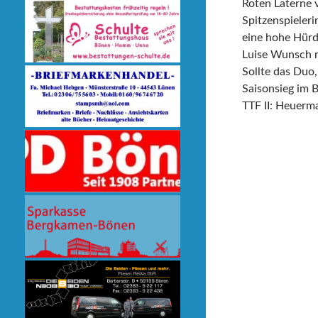
Roten Laterne 
Spitzenspieleri
eine hohe Hürd
Luise Wunsch m
Sollte das Duo,
Saisonsieg im 
TTF II: Heuerm