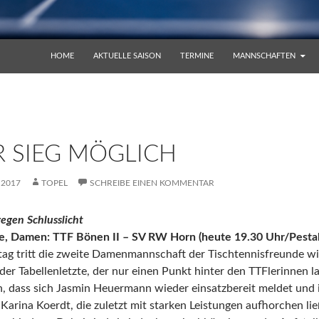
ZUM INHALT SPRINGEN
HOME
AKTUELLE SAISON
TERMINE
MANNSCHAFTEN
R SIEG MÖGLICH
 2017
TOPEL
SCHREIBE EINEN KOMMENTAR
egen Schlusslicht
se, Damen: TTF Bönen II – SV RW Horn (heute 19.30 Uhr/Pestal
tag tritt die zweite Damenmannschaft der Tischtennisfreunde wie
er Tabellenletzte, der nur einen Punkt hinter den TTFlerinnen la
, dass sich Jasmin Heuermann wieder einsatzbereit meldet und 
arina Koerdt, die zuletzt mit starken Leistungen aufhorchen lie