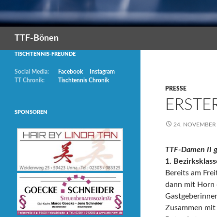
Suchen
TTF-Bönen
TISCHTENNIS-FREUNDE
Social Media:
Facebook
Instagram
TT Chronik:
Tischtennis Chronik
PRESSE
ERSTE
SPONSOREN
24. NOVEMBER
TTF-Damen II g
1. Bezirksklas
Bereits am Frei
dann mit Horn d
Gastgeberinnen
Zusammen mit K