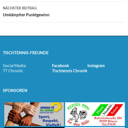
NÄCHSTER BEITRAG
Umkämpfter Punktgewinn
TISCHTENNIS-FREUNDE
Social Media:
Facebook
Instagram
TT Chronik:
Tischtennis Chronik
SPONSOREN