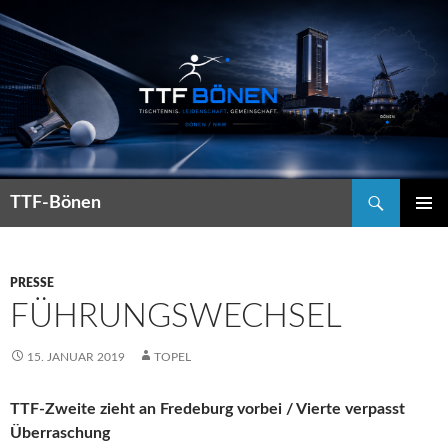
Suchen
TTF-Bönen
ZUM
PRIMÄR
INHALT
MENÜ
SPRINGEN
PRESSE
FÜHRUNGSWECHSEL
15. JANUAR 2019
TOPEL
TTF-Zweite zieht an Fredeburg vorbei / Vierte verpasst
Überraschung