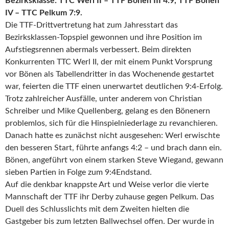
Bezirksklasse: TTC Werl II – TTF Bönen III 4:9, TTF Bönen
IV – TTC Pelkum 7:9.
Die TTF-Drittvertretung hat zum Jahresstart das
Bezirksklassen-Topspiel gewonnen und ihre Position im
Aufstiegsrennen abermals verbessert. Beim direkten
Konkurrenten TTC Werl II, der mit einem Punkt Vorsprung
vor Bönen als Tabellendritter in das Wochenende gestartet
war, feierten die TTF einen unerwartet deutlichen 9:4-Erfolg.
Trotz zahlreicher Ausfälle, unter anderem von Christian
Schreiber und Mike Quellenberg, gelang es den Bönenern
problemlos, sich für die Hinspielniederlage zu revanchieren.
Danach hatte es zunächst nicht ausgesehen: Werl erwischte
den besseren Start, führte anfangs 4:2 – und brach dann ein.
Bönen, angeführt von einem starken Steve Wiegand, gewann
sieben Partien in Folge zum 9:4Endstand.
Auf die denkbar knappste Art und Weise verlor die vierte
Mannschaft der TTF ihr Derby zuhause gegen Pelkum. Das
Duell des Schlusslichts mit dem Zweiten hielten die
Gastgeber bis zum letzten Ballwechsel offen. Der wurde in