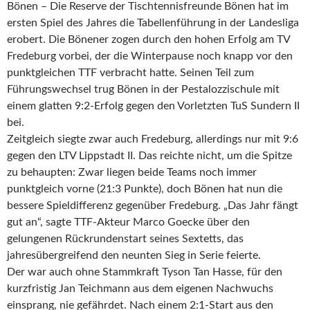
Bönen – Die Reserve der Tischtennisfreunde Bönen hat im
ersten Spiel des Jahres die Tabellenführung in der Landesliga
erobert. Die Bönener zogen durch den hohen Erfolg am TV
Fredeburg vorbei, der die Winterpause noch knapp vor den
punktgleichen TTF verbracht hatte. Seinen Teil zum
Führungswechsel trug Bönen in der Pestalozzischule mit
einem glatten 9:2-Erfolg gegen den Vorletzten TuS Sundern II
bei.
Zeitgleich siegte zwar auch Fredeburg, allerdings nur mit 9:6
gegen den LTV Lippstadt II. Das reichte nicht, um die Spitze
zu behaupten: Zwar liegen beide Teams noch immer
punktgleich vorne (21:3 Punkte), doch Bönen hat nun die
bessere Spieldifferenz gegenüber Fredeburg. „Das Jahr fängt
gut an“, sagte TTF-Akteur Marco Goecke über den
gelungenen Rückrundenstart seines Sextetts, das
jahresübergreifend den neunten Sieg in Serie feierte.
Der war auch ohne Stammkraft Tyson Tan Hasse, für den
kurzfristig Jan Teichmann aus dem eigenen Nachwuchs
einsprang, nie gefährdet. Nach einem 2:1-Start aus den