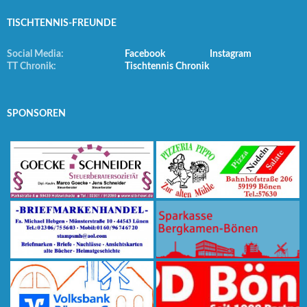
TISCHTENNIS-FREUNDE
Social Media:
Facebook
Instagram
TT Chronik:
Tischtennis Chronik
SPONSOREN