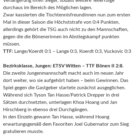
Verlängerung ihren Sieger, sodass weitere Teilerfolge
durchaus im Bereich des Möglichen lagen.
Zwar kassierten die Tischtennisfreundinnen nun zum ersten
Mal in dieser Saison die Höchststrafe von 0:4 Punkten,
allerdings gehört die TSG auch nicht zu den Mannschaften,
gegen die die Bönenerinnen im Abstiegskampf punkten
müssen.
TTF:
Lange/Koerdt 0:1 – Lange 0:3, Koerdt 0:3, Vuckovic 0:3
Bezirksklasse, Jungen: ETSV Witten – TTF Bönen II 2:8.
Die zweite Jungenmannschaft macht auch im neuen Jahr
dort weiter, wo sie aufgehört haben – beim Gewinnen. Das
Spiel gegen die Gastgeber startete zunächst ausgeglichen.
Während sich Tyson Tan Hasse/Patrick Drepper in drei
Sätzen durchsetzten, unterlagen Khoa Hoang und Jan
Hirschberg in ebenso drei Durchgängen.
In den Einzeln gewann Tan Hasse, während Hoang
erwartungsgemäß dem Favoriten Joel Gubernator zum Sieg
gratulieren musste.