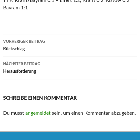
TTF:
Krafft/Bayram 0:1 – Elfert 1:2, Krafft 0:2, Ristow 0:2,
Bayram 1:1
Beitrags-
VORHERIGER BEITRAG
Navigation
Rückschlag
NÄCHSTER BEITRAG
Herausforderung
SCHREIBE EINEN KOMMENTAR
Du musst
angemeldet
sein, um einen Kommentar abzugeben.