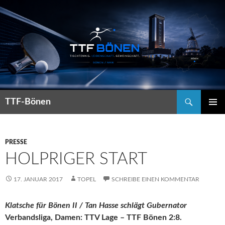
Suchen
TTF-Bönen
ZUM
PRIMÄR
INHALT
MENÜ
SPRINGEN
PRESSE
HOLPRIGER START
17. JANUAR 2017
TOPEL
SCHREIBE EINEN KOMMENTAR
Klatsche für Bönen II / Tan Hasse schlägt Gubernator
Verbandsliga, Damen: TTV Lage – TTF Bönen 2:8.