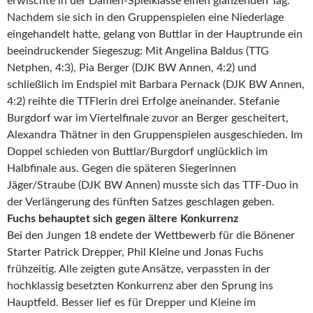
erwischte in der Damen-Spielklasse einen glänzenden Tag.
Nachdem sie sich in den Gruppenspielen eine Niederlage
eingehandelt hatte, gelang von Buttlar in der Hauptrunde ein
beeindruckender Siegeszug: Mit Angelina Baldus (TTG
Netphen, 4:3), Pia Berger (DJK BW Annen, 4:2) und
schließlich im Endspiel mit Barbara Pernack (DJK BW Annen,
4:2) reihte die TTFlerin drei Erfolge aneinander. Stefanie
Burgdorf war im Viertelfinale zuvor an Berger gescheitert,
Alexandra Thätner in den Gruppenspielen ausgeschieden. Im
Doppel schieden von Buttlar/Burgdorf unglücklich im
Halbfinale aus. Gegen die späteren Siegerinnen
Jäger/Straube (DJK BW Annen) musste sich das TTF-Duo in
der Verlängerung des fünften Satzes geschlagen geben.
Fuchs behauptet sich gegen ältere Konkurrenz
Bei den Jungen 18 endete der Wettbewerb für die Bönener
Starter Patrick Drepper, Phil Kleine und Jonas Fuchs
frühzeitig. Alle zeigten gute Ansätze, verpassten in der
hochklassig besetzten Konkurrenz aber den Sprung ins
Hauptfeld. Besser lief es für Drepper und Kleine im