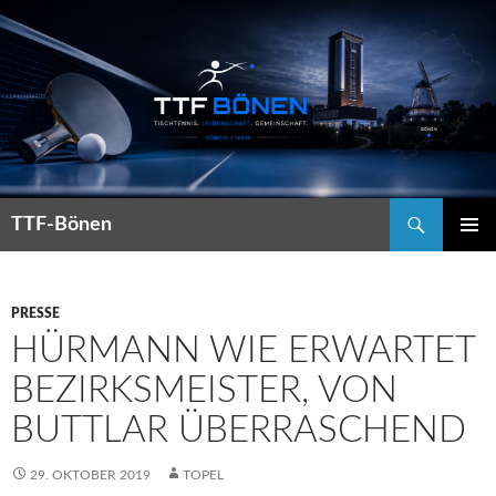
Suchen
TTF-Bönen
ZUM
PRIMÄR
INHALT
MENÜ
SPRINGEN
PRESSE
HÜRMANN WIE ERWARTET
BEZIRKSMEISTER, VON
BUTTLAR ÜBERRASCHEND
29. OKTOBER 2019
TOPEL