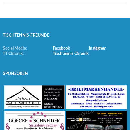
TISCHTENNIS-FREUNDE
Social Media:
Facebook
Instagram
TT Chronik:
Tischtennis Chronik
SPONSOREN