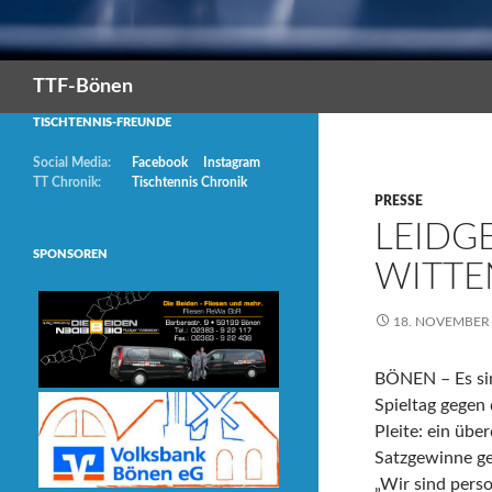
Suchen
TTF-Bönen
TISCHTENNIS-FREUNDE
Social Media:
Facebook
Instagram
TT Chronik:
Tischtennis Chronik
PRESSE
LEIDG
SPONSOREN
WITTE
18. NOVEMBER
BÖNEN – Es sin
Spieltag gegen
Pleite: ein übe
Satzgewinne ge
„Wir sind perso