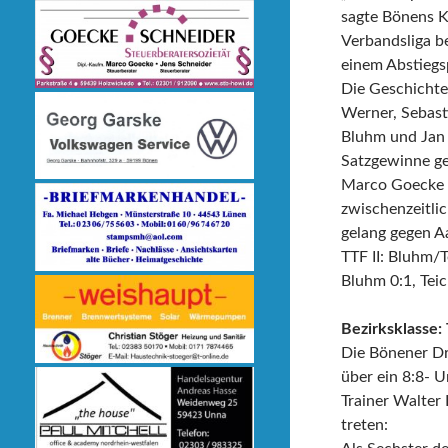
sagte Bönens K
Verbandsliga be
einem Abstiegs
Die Geschichte 
Werner, Sebast
Bluhm und Jan 
Satzgewinne ge
Marco Goecke u
zwischenzeitli
gelang gegen A
TTF II: Bluhm/T
Bluhm 0:1, Tei
Bezirksklasse:
Die Bönener Dr
über ein 8:8- 
Trainer Walter 
treten: