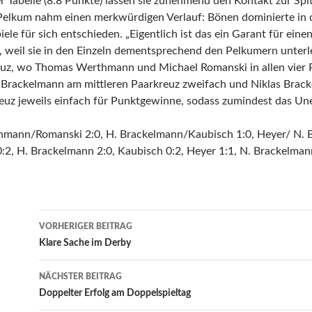
r Tabelle (8:8 Punkte) lassen sie zunehmend den Kontakt zur Spi
elkum nahm einen merkwürdigen Verlauf: Bönen dominierte in d
iele für sich entschieden. „Eigentlich ist das ein Garant für eine
, weil sie in den Einzeln dementsprechend den Pelkumern unter
uz, wo Thomas Werthmann und Michael Romanski in allen vier P
 Brackelmann am mittleren Paarkreuz zweifach und Niklas Bra
euz jeweils einfach für Punktgewinne, sodass zumindest das Une
rthmann/Romanski 2:0, H. Brackelmann/Kaubisch 1:0, Heyer/ N.
0:2, H. Brackelmann 2:0, Kaubisch 0:2, Heyer 1:1, N. Brackelman
Beitrags-
VORHERIGER BEITRAG
Navigation
Klare Sache im Derby
NÄCHSTER BEITRAG
Doppelter Erfolg am Doppelspieltag