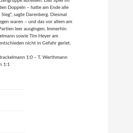
tzengruppe abreißen. Das Spiel im
en Doppeln – hatte am Ende alle
n Sieg“, sagte Darenberg. Diesmal
legen waren – und das vor allem am
artien leer ausgingen. Immerhin
ckelmann sowie Tim Heyer am
ntschieden nicht in Gefahr geriet.
 Brackelmann 1:0 – T. Werthmann
n 1:1