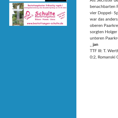
Als Sechster de
benachbarten P
vier Doppel- Sp
war das anders
oberen Paarkre
sorgten Holger
unteren Paarkr
_
jan
TTF III: T. We
0:2, Romanski 