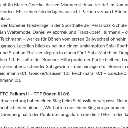
apitän Marco Goecke, dessen Mannen sich weiter tief im Kampf
finden. Mit sieben Niederlagen aus acht Partien verharrt Bönen
platz.
der Bönener Niederlage in der Sporthalle der Pestalozzi-Schule 
ian Waltemode, Daniel Wiezorrek und Franz-Josef Hürmann – da
Teichmann – war es für Bönen vom ersten Ballwechsel ohnehin n
gangen. Letztlich blieb es bei nur einem umkämpften Spiel über
nd Stephan Elsässer siegten in einem Fünf-Satz-Match im Dopp
chen 1:1. Es sollte der Bönener Höhepunkt der Partie bleiben: L
atz ein überraschender Satzgewinn – dem einzigen für Bönen in 
eichmann 0:1, Goecke/Elsässer 1:0, Reich/Safar 0:1 – Goecke 0:1,
chmann 0:1
 TTC Pelkum II – TTF Bönen III 8:8.
ittvertretung haben einen Sieg beim Schlusslicht verpasst. Beim
Unentschieden hinaus. „Wir hatten uns einen Sieg vorgenommen, d
Darenberg nach der Punkteteilung, durch die die TTFler in der Ta