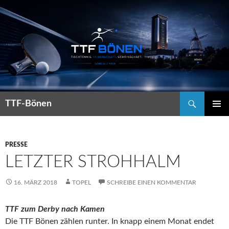
Suchen
TTF-Bönen
ZUM
PRIMÄR
INHALT
MENÜ
SPRINGEN
PRESSE
LETZTER STROHHALM
16. MÄRZ 2018
TOPEL
SCHREIBE EINEN KOMMENTAR
TTF zum Derby nach Kamen
Die TTF Bönen zählen runter. In knapp einem Monat endet