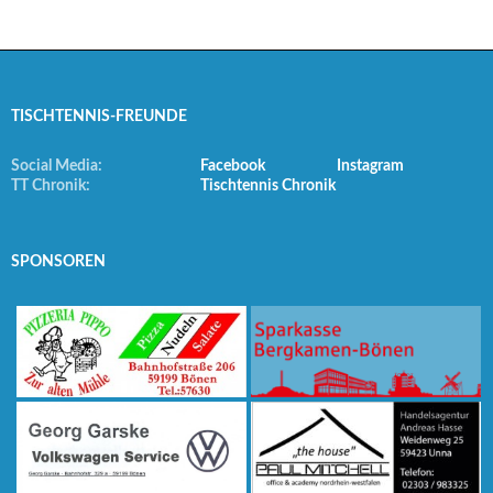
TISCHTENNIS-FREUNDE
Social Media:
Facebook
Instagram
TT Chronik:
Tischtennis Chronik
SPONSOREN