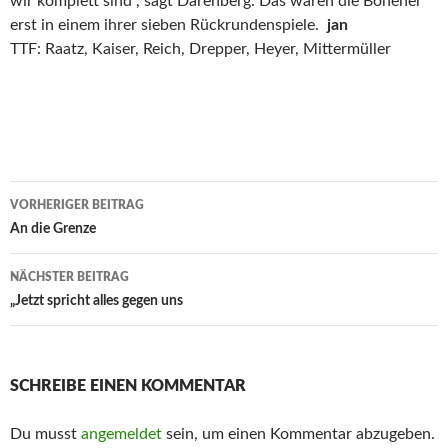
wir komplett sind“, sagt Darenberg. Das waren die Bönener
erst in einem ihrer sieben Rückrundenspiele.
jan
TTF: Raatz, Kaiser, Reich, Drepper, Heyer, Mittermüller
Beitrags-
VORHERIGER BEITRAG
Navigation
An die Grenze
NÄCHSTER BEITRAG
„Jetzt spricht alles gegen uns
SCHREIBE EINEN KOMMENTAR
Du musst
angemeldet
sein, um einen Kommentar abzugeben.