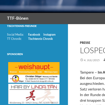
Suchen
TTF-Bönen
TISCHTENNIS-FREUNDE
Social Media:
Facebook
Instagram
TT Chronik:
Tischtennis Chronik
PRESSE
LOSPE
SPONSOREN
4. JULI 2015
Tampere –
Im A
Bei den Europa
ausgeschieden.
Satz verloren 
In der Runde d
drei knappen S