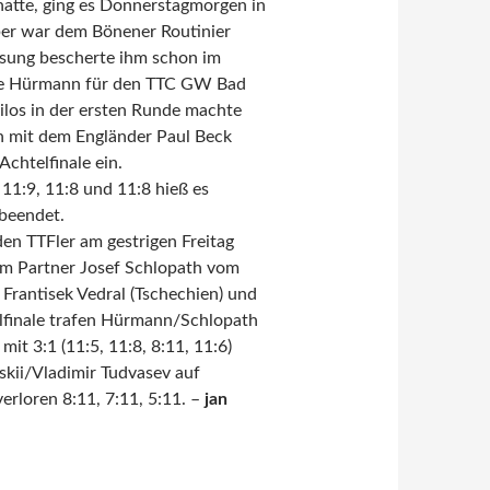
tte, ging es Donnerstagmorgen in
ber war dem Bönener Routinier
Losung bescherte ihm schon im
 wie Hürmann für den TTC GW Bad
ilos in der ersten Runde machte
n mit dem Engländer Paul Beck
Achtelfinale ein.
11:9, 11:8 und 11:8 hieß es
 beendet.
den TTFler am gestrigen Freitag
inem Partner Josef Schlopath vom
rantisek Vedral (Tschechien) und
elfinale trafen Hürmann/Schlopath
t 3:1 (11:5, 11:8, 8:11, 11:6)
skii/Vladimir Tudvasev auf
rloren 8:11, 7:11, 5:11. –
jan