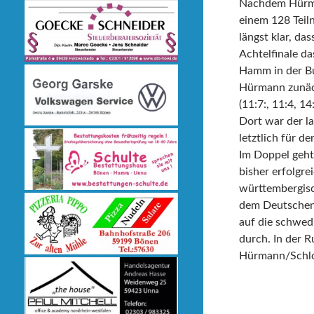
Nachdem Hürman
einem 128 Teil
längst klar, d
Achtelfinale d
Hamm in der Bu
Hürmann zunäch
(11:7:, 11:4, 1
Dort war der l
letztlich für 
Im Doppel geht 
bisher erfolgre
württembergisc
dem Deutschen 
auf die schwed
durch. In der R
Hürmann/Schlop