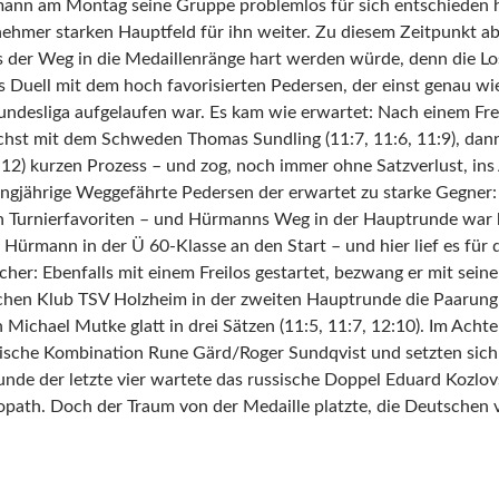
n am Montag seine Gruppe problemlos für sich entschieden ha
nehmer starken Hauptfeld für ihn weiter. Zu diesem Zeitpunkt a
ass der Weg in die Medaillenränge hart werden würde, denn die 
as Duell mit dem hoch favorisierten Pedersen, der einst genau
ndesliga aufgelaufen war. Es kam wie erwartet: Nach einem Fre
st mit dem Schweden Thomas Sundling (11:7, 11:6, 11:9), dan
4:12) kurzen Prozess – und zog, noch immer ohne Satzverlust, ins 
angjährige Weggefährte Pedersen der erwartet zu starke Gegner: 
den Turnierfavoriten – und Hürmanns Weg in der Hauptrunde war
Hürmann in der Ü 60-Klasse an den Start – und hier lief es für 
icher: Ebenfalls mit einem Freilos gestartet, bezwang er mit se
hen Klub TSV Holzheim in der zweiten Hauptrunde die Paarung F
Michael Mutke glatt in drei Sätzen (11:5, 11:7, 12:10). Im Acht
ische Kombination Rune Gärd/Roger Sundqvist und setzten sich mi
unde der letzte vier wartete das russische Doppel Eduard Kozlov
ath. Doch der Traum von der Medaille platzte, die Deutschen ve