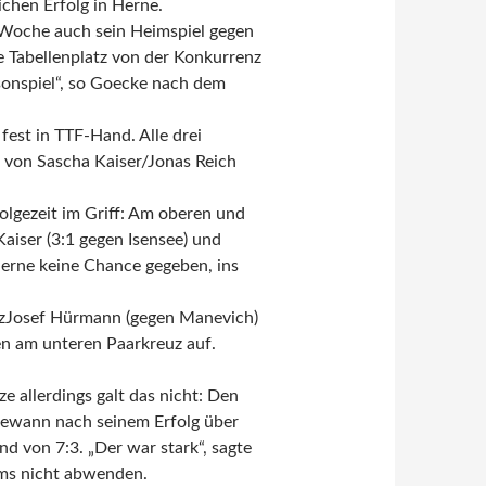
ichen Erfolg in Herne.
 Woche auch sein Heimspiel gegen
te Tabellenplatz von der Konkurrenz
isonspiel“, so Goecke nach dem
est in TTF-Hand. Alle drei
g von Sascha Kaiser/Jonas Reich
olgezeit im Griff: Am oberen und
Kaiser (3:1 gegen Isensee) und
Herne keine Chance gegeben, ins
ranzJosef Hürmann (gegen Manevich)
en am unteren Paarkreuz auf.
ze allerdings galt das nicht: Den
 gewann nach seinem Erfolg über
 von 7:3. „Der war stark“, sagte
ams nicht abwenden.