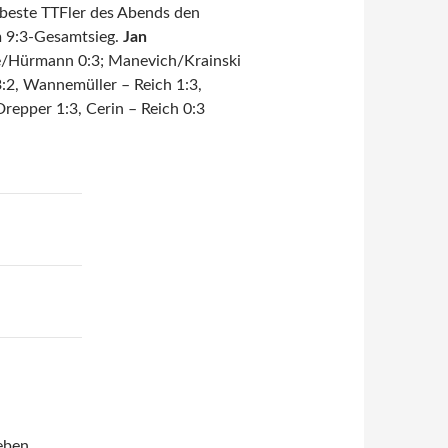
r beste TTFler des Abends den
m 9:3-Gesamtsieg.
Jan
ke/Hürmann 0:3; Manevich/Krainski
3:2, Wannemüller – Reich 1:3,
repper 1:3, Cerin – Reich 0:3
eben.