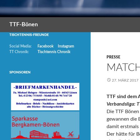
Suchen
TTF-Bönen
TISCHTENNIS-FREUNDE
Social Media:
Facebook
Instagram
TT Chronik:
Tischtennis Chronik
PRESSE
MATCH
SPONSOREN
27. MÄRZ 2017
TTF sind dem A
Verbandsliga: 
Die TTF Bönen 
gewannen die B
damit erstmals 
Der hätte für B