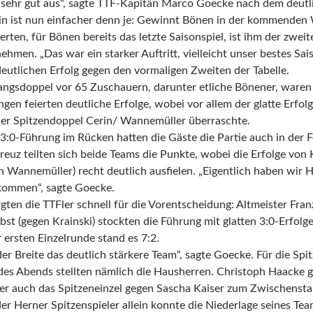
s sehr gut aus“, sagte TTF-Kapitän Marco Goecke nach dem deutl
n ist nun einfacher denn je: Gewinnt Bönen in der kommenden
ten, für Bönen bereits das letzte Saisonspiel, ist ihm der zwei
ehmen. „Das war ein starker Auftritt, vielleicht unser bestes Sa
eutlichen Erfolg gegen den vormaligen Zweiten der Tabelle.
angsdoppel vor 65 Zuschauern, darunter etliche Bönener, waren f
en feierten deutliche Erfolge, wobei vor allem der glatte Erfol
er Spitzendoppel Cerin/ Wannemüller überraschte.
3:0-Führung im Rücken hatten die Gäste die Partie auch in der F
reuz teilten sich beide Teams die Punkte, wobei die Erfolge von 
n Wannemüller) recht deutlich ausfielen. „Eigentlich haben wir 
kommen“, sagte Goecke.
rgten die TTFler schnell für die Vorentscheidung: Altmeister F
st (gegen Krainski) stockten die Führung mit glatten 3:0-Erfolg
ersten Einzelrunde stand es 7:2.
er Breite das deutlich stärkere Team“, sagte Goecke. Für die Spit
 des Abends stellten nämlich die Hausherren. Christoph Haacke
r auch das Spitzeneinzel gegen Sascha Kaiser zum Zwischenstand
er Herner Spitzenspieler allein konnte die Niederlage seines Te