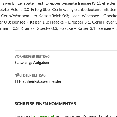
 zwei Einzel später fest: Drepper besiegte Isensee (3:1), ehe de
etzte: Reichs 3:0-Erfolg über Cerin war gleichbedeutend mit de
: Cerin/Wannemüller Kaiser/Reich 0:3; Haacke/Isensee – Goec
r 0:3; Isensee – Kaiser 1:3; Haacke – Drepper 3:1, Cerin Heyer 
mann 0:3, Krainski Goecke 0:3, Haacke – Kaiser 3:1, Isensee – D
Beitrags-
VORHERIGER BEITRAG
Navigation
Schwierige Aufgaben
NÄCHSTER BEITRAG
TTF ist Bezirksklassenmeister
SCHREIBE EINEN KOMMENTAR
Du musst
angemeldet
sein, um einen Kommentar abzug