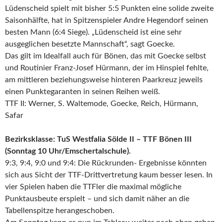
Lüdenscheid spielt mit bisher 5:5 Punkten eine solide zweite
Saisonhälfte, hat in Spitzenspieler Andre Hegendorf seinen
besten Mann (6:4 Siege). „Lüdenscheid ist eine sehr
ausgeglichen besetzte Mannschaft“, sagt Goecke.
Das gilt im Idealfall auch für Bönen, das mit Goecke selbst
und Routinier Franz-Josef Hürmann, der im Hinspiel fehlte,
am mittleren beziehungsweise hinteren Paarkreuz jeweils
einen Punktegaranten in seinen Reihen weiß.
TTF II: Werner, S. Waltemode, Goecke, Reich, Hürmann,
Safar
Bezirksklasse: TuS Westfalia Sölde II – TTF Bönen III
(Sonntag 10 Uhr/Emschertalschule).
9:3, 9:4, 9:0 und 9:4: Die Rückrunden- Ergebnisse könnten
sich aus Sicht der TTF-Drittvertretung kaum besser lesen. In
vier Spielen haben die TTFler die maximal mögliche
Punktausbeute erspielt – und sich damit näher an die
Tabellenspitze herangeschoben.