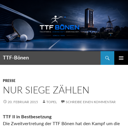
Suchen
TTF-Bönen
ZUM
PRIMÄR
INHALT
MENÜ
SPRINGEN
PRESSE
NUR SIEGE ZÄHLEN
20. FEBRUAR 2015
TOPEL
SCHREIBE EINEN KOMMENTAR
TTF II in Bestbesetzung
Die Zweitvertretung der TTF Bönen hat den Kampf um die