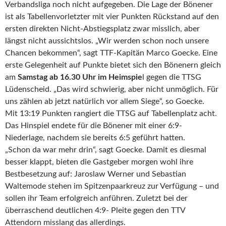
Verbandsliga noch nicht aufgegeben. Die Lage der Bönener
ist als Tabellenvorletzter mit vier Punkten Rückstand auf den
ersten direkten Nicht-Abstiegsplatz zwar misslich, aber
längst nicht aussichtslos. „Wir werden schon noch unsere
Chancen bekommen“, sagt TTF-Kapitän Marco Goecke.
Eine
erste Gelegenheit auf Punkte bietet sich den Bönenern gleich
am
Samstag ab 16.30 Uhr im Heimspie
l gegen die TTSG
Lüdenscheid. „Das wird schwierig, aber nicht unmöglich. Für
uns zählen ab jetzt natürlich vor allem Siege“, so Goecke.
Mit 13:19 Punkten rangiert die TTSG auf Tabellenplatz acht.
Das Hinspiel endete für die Bönener mit einer 6:9-
Niederlage, nachdem sie bereits 6:5 geführt hatten.
„Schon da war mehr drin“, sagt Goecke. Damit es diesmal
besser klappt, bieten die Gastgeber morgen wohl ihre
Bestbesetzung auf: Jaroslaw Werner und Sebastian
Waltemode stehen im Spitzenpaarkreuz zur Verfügung – und
sollen ihr Team erfolgreich anführen. Zuletzt bei der
überraschend deutlichen 4:9- Pleite gegen den TTV
Attendorn misslang das allerdings.