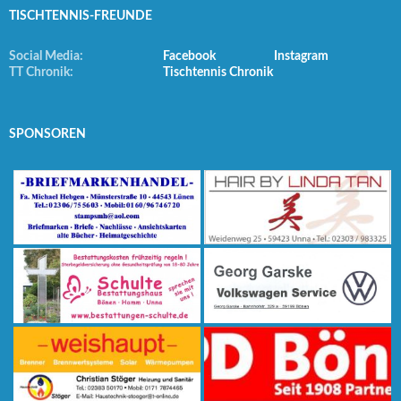
TISCHTENNIS-FREUNDE
Social Media:
Facebook
Instagram
TT Chronik:
Tischtennis Chronik
SPONSOREN