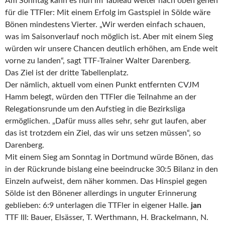
Am Sonntag kann es nun im Tableau weiter nach oben gehen
für die TTFler: Mit einem Erfolg im Gastspiel in Sölde wäre
Bönen mindestens Vierter. „Wir werden einfach schauen,
was im Saisonverlauf noch möglich ist. Aber mit einem Sieg
würden wir unsere Chancen deutlich erhöhen, am Ende weit
vorne zu landen“, sagt TTF-Trainer Walter Darenberg.
Das Ziel ist der dritte Tabellenplatz.
Der nämlich, aktuell vom einen Punkt entfernten CVJM
Hamm belegt, würden den TTFler die Teilnahme an der
Relegationsrunde um den Aufstieg in die Bezirksliga
ermöglichen. „Dafür muss alles sehr, sehr gut laufen, aber
das ist trotzdem ein Ziel, das wir uns setzen müssen“, so
Darenberg.
Mit einem Sieg am Sonntag in Dortmund würde Bönen, das
in der Rückrunde bislang eine beeindrucke 30:5 Bilanz in den
Einzeln aufweist, dem näher kommen. Das Hinspiel gegen
Sölde ist den Bönener allerdings in unguter Erinnerung
geblieben: 6:9 unterlagen die TTFler in eigener Halle.
jan
TTF III: Bauer, Elsässer, T. Werthmann, H. Brackelmann, N.