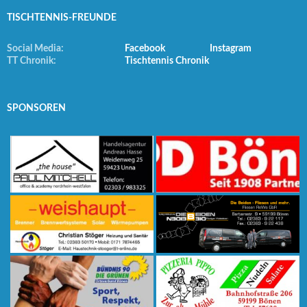
TISCHTENNIS-FREUNDE
Social Media:
Facebook
Instagram
TT Chronik:
Tischtennis Chronik
SPONSOREN