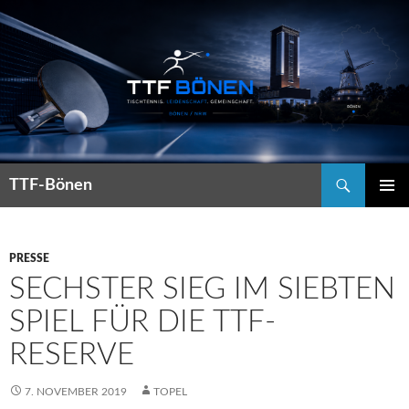
Suchen
TTF-Bönen
ZUM
PRIMÄR
INHALT
MENÜ
SPRINGEN
PRESSE
SECHSTER SIEG IM SIEBTEN
SPIEL FÜR DIE TTF-
RESERVE
7. NOVEMBER 2019
TOPEL