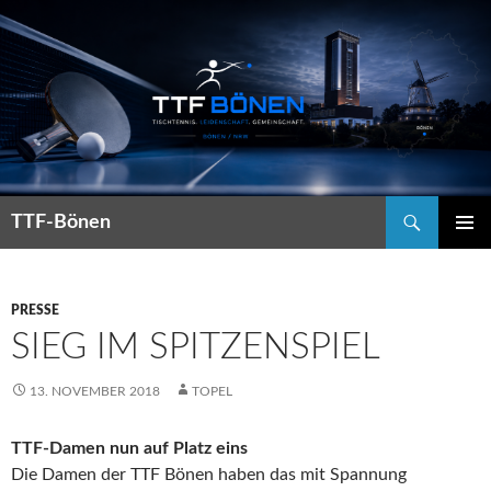
Suchen
TTF-Bönen
ZUM
PRIMÄR
INHALT
MENÜ
SPRINGEN
PRESSE
SIEG IM SPITZENSPIEL
13. NOVEMBER 2018
TOPEL
TTF-Damen nun auf Platz eins
Die Damen der TTF Bönen haben das mit Spannung