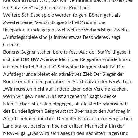
Rückstand noch 9:7. „Das war vermutlich das Schlüsselspiel
zu Platz zwei“, sagt Goecke im Rückblick.
Weitere Schlüsselspiele werden folgen: Bönen geht als
Zweiter seiner Verbandsliga-Staffel 2 nun in die
Relegationsrunde gegen zwei weitere Verbandsliga-Zweite.
„Aufstiegsspiele sind ja immer etwas Besonderes“, sagt
Goecke.
Bönens Gegner stehen bereits fest: Aus der Staffel 1 gesellt
sich die DJK BW Avenwedde in der Relegationsrunde hinzu,
aus der Staffel 3 der TTC Schwalbe Bergneustadt IV. Die
Aufstiegsrunde bietet ein attraktives Ziel: Der Sieger der
Runde erhält einen garantierten Startplatz in der NRW-Liga.
„Wir müssten nicht auf andere Ligen oder Vereine gucken,
wenn wir gewinnen. Das ist angenehm“, sagt Goecke.
Nicht sicher ist er sich hingegen, ob die vierte Mannschaft
des Bundesligisten Bergneustadt überhaupt den Aufstieg in
Angriff nehmen möchte. Denn der Klub aus dem Bergischen
Land startet bereits mit seiner dritten Mannschaft in der
NRW-Liga. „Das wird sich alles in den nächsten Tagen und