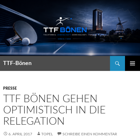
Suchen
TTF-Bönen
ZUM
PRIMÄR
INHALT
MENÜ
SPRINGEN
PRESSE
TTF BÖNEN GEHEN
OPTIMISTISCH IN DIE
RELEGATION
6. APRIL 2017
TOPEL
SCHREIBE EINEN KOMMENTAR