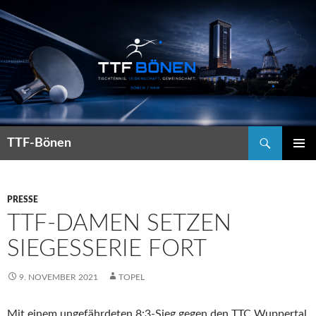
Suchen
TTF-Bönen
ZUM
PRIMÄR
INHALT
MENÜ
SPRINGEN
PRESSE
TTF-DAMEN SETZEN
SIEGESSERIE FORT
9. NOVEMBER 2021
TOPEL
Mit einem ungefährdeten 8:3-Sieg gegen den TTC Wuppertal