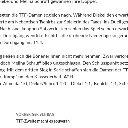
Diekel und Melina Schruff gewannen ihre Doppel.
 legten die TTF-Damen sogleich nach. Während Diekel den erwar
erte am Nebentisch Tschirbs zur Spielerin des Tages. Ins Duell g
 Nach zwei knappen Satzverlusten schien das Spiel seinen erwar
en Durchgang wendete Tschirbs die drohende Niederlage so gerad
 Durchgang mit 11:4.
g ließen sich die Bönenerinnen nicht mehr nehmen. Zwar verlore
, doch Melina Schruff blieb ungeschlagen. Den Schlusspunkt setz
ng. Mit dem dritten Sieg in Serie schaffen sich die Damen der T
im Kampf um den Klassenerhalt.
ATH
e Almeida 1:0, Diekel/Schruff 1:0 – Diekel 1:1, Tschirbs 1:1, Sch
Beitrags-
VORHERIGER BEITRAG
Navigation
TTF-Zweite macht es souverän