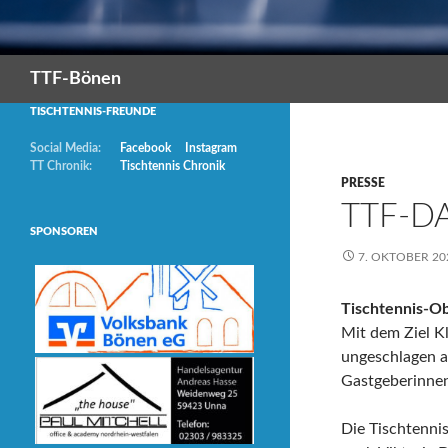
Suchen
TTF-Bönen
TISCHTENNIS-FREUNDE
Social Media:
Facebook
Instagram
TT Chronik:
Tischtennis Chronik
PRESSE
TTF-D
SPONSOREN
7. OKTOBER 20
Tischtennis-Ob
Mit dem Ziel K
ungeschlagen a
Gastgeberinnen
Die Tischtenni