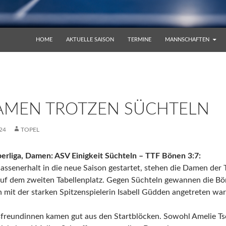
ZUM INHALT SPRINGEN
HOME
AKTUELLE SAISON
TERMINE
MANNSCHAFTEN
AMEN TROTZEN SÜCHTELN
24
TOPEL
erliga, Damen: ASV Einigkeit Süchteln – TTF Bönen 3:7:
lassenerhalt in die neue Saison gestartet, stehen die Damen der
uf dem zweiten Tabellenplatz. Gegen Süchteln gewannen die Bö
 mit der starken Spitzenspielerin Isabell Güdden angetreten war
sfreundinnen kamen gut aus den Startblöcken. Sowohl Amelie Tsc