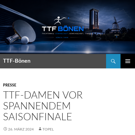
Suchen
TTF-Bönen
ZUM
PRIMÄR
INHALT
MENÜ
SPRINGEN
PRESSE
TTF-DAMEN VOR
SPANNENDEM
SAISONFINALE
26. MÄRZ 2024
TOPEL