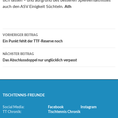
sich lassen – und aufgrund des besseren Spielverhältnisses
auch den ASV Einigkeit Süchteln.
Ath
Beitrags-
VORHERIGER BEITRAG
Navigation
Ein Punkt fehlt der TTF-Reserve noch
NÄCHSTER BEITRAG
Das Abschlussdoppel nur unglücklich verpasst
TISCHTENNIS-FREUNDE
Social Media:
Facebook
Instagram
TT Chronik:
Tischtennis Chronik