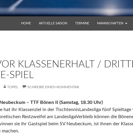
ZUM INHALT SPRINGEN
HOME
AKTUELLE SAISON
TERMINE
MANNSCHAFTEN
 VOR KLASSENERHALT / DRITT
E-SPIEL
TOPEL
SCHREIBE EINEN KOMMENTAR
 Neubeckum – TTF Bönen II (Samstag, 18.30 Uhr)
 hat ihr Klassenziel in der TischtennisLandesliga fünf Spieltage
eoretischen Restzweifel am LandesligaVerbleib können die B
winnen sie ihr Gastspiel beim SV Neubeckum, ist ihnen der Klass
zu machen.