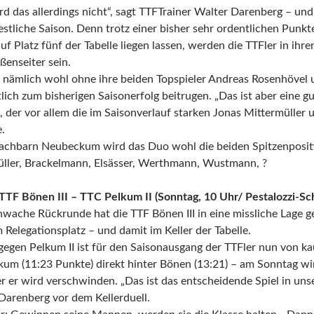
ird das allerdings nicht“, sagt TTFTrainer Walter Darenberg – u
estliche Saison. Denn trotz einer bisher sehr ordentlichen Punk
uf Platz fünf der Tabelle liegen lassen, werden die TTFler in i
ßenseiter sein.
n nämlich wohl ohne ihre beiden Topspieler Andreas Rosenhövel 
ich zum bisherigen Saisonerfolg beitrugen. „Das ist aber eine gu
, der vor allem die im Saisonverlauf starken Jonas Mittermüller
.
achbarn Neubeckum wird das Duo wohl die beiden Spitzenposit
müller, Brackelmann, Elsässer, Werthmann, Wustmann, ?
 TTF Bönen III – TTC Pelkum II (Sonntag, 10 Uhr/ Pestalozzi-Sch
hwache Rückrunde hat die TTF Bönen III in eine missliche Lage g
Relegationsplatz – und damit im Keller der Tabelle.
gegen Pelkum II ist für den Saisonausgang der TTFler nun von 
kum (11:23 Punkte) direkt hinter Bönen (13:21) – am Sonntag wi
r er wird verschwinden. „Das ist das entscheidende Spiel in uns
Darenberg vor dem Kellerduell.