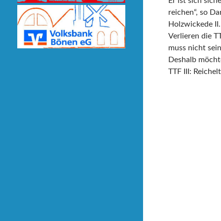
Er ist sich sic
reichen“, so Da
Holzwickede II.
Verlieren die 
muss nicht sein
Deshalb möchte
TTF III: Reiche