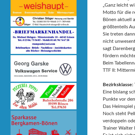
„Ganz leicht w
Motto für die r
Bönen aktuell a
größtenteils Au
Sie treten dan
nicht unwesentl
sagt Darenberg
fördern möchte
Beim Tabellenn
TTF II: Mitter
Bezirksklasse:
Eine bislang sc
Punkte vor dem 
Das Heimspiel 
Noch steht Pel
verdoppeln ode
Trainer Walter 