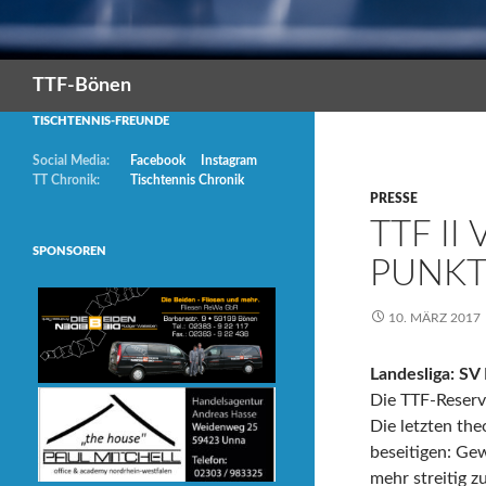
Suchen
TTF-Bönen
TISCHTENNIS-FREUNDE
Social Media:
Facebook
Instagram
TT Chronik:
Tischtennis Chronik
PRESSE
TTF II
SPONSOREN
PUNKT
10. MÄRZ 2017
Landesliga: SV
Die TTF-Reserve
Die letzten th
beseitigen: Ge
mehr streitig 