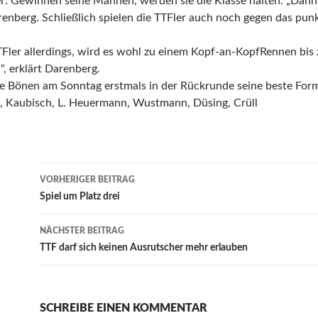
her: Gewinnen seine Mannen, werden sie die Klasse halten. „Dann 
renberg. Schließlich spielen die TTFler auch noch gegen das pun
TTFler allerdings, wird es wohl zu einem Kopf-an-KopfRennen bis
“, erklärt Darenberg.
 Bönen am Sonntag erstmals in der Rückrunde seine beste For
lt, Kaubisch, L. Heuermann, Wustmann, Düsing, Crüll
Beitrags-
VORHERIGER BEITRAG
Navigation
Spiel um Platz drei
NÄCHSTER BEITRAG
TTF darf sich keinen Ausrutscher mehr erlauben
SCHREIBE EINEN KOMMENTAR