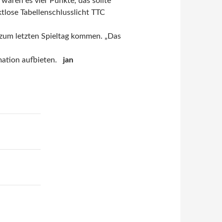
wären es vier Punkte, das sollte
ktlose Tabellenschlusslicht TTC
 zum letzten Spieltag kommen. „Das
mation aufbieten.
jan