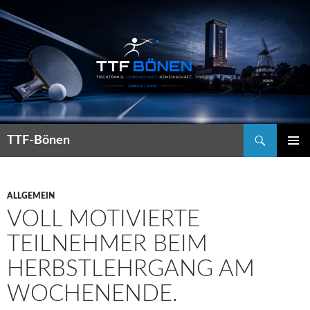
Suchen
TTF-Bönen
ZUM
PRIMÄR
INHALT
MENÜ
SPRINGEN
ALLGEMEIN
VOLL MOTIVIERTE
TEILNEHMER BEIM
HERBSTLEHRGANG AM
WOCHENENDE.