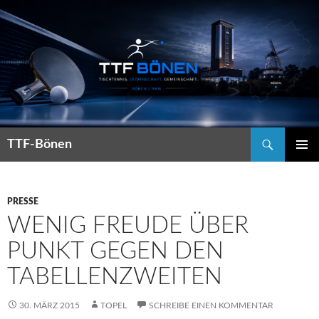
Suchen
TTF-Bönen
ZUM
PRIMÄR
INHALT
MENÜ
SPRINGEN
PRESSE
WENIG FREUDE ÜBER
PUNKT GEGEN DEN
TABELLENZWEITEN
30. MÄRZ 2015
TOPEL
SCHREIBE EINEN KOMMENTAR