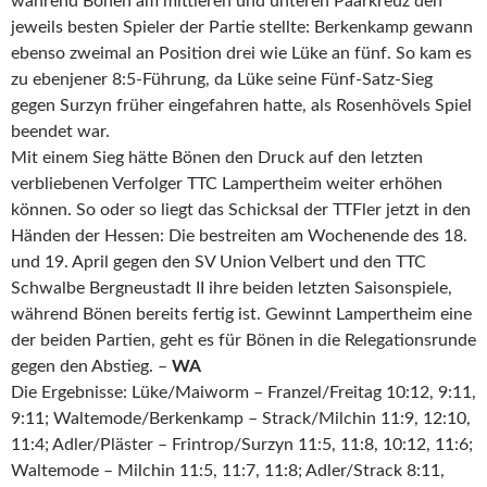
während Bönen am mittleren und unteren Paarkreuz den
jeweils besten Spieler der Partie stellte: Berkenkamp gewann
ebenso zweimal an Position drei wie Lüke an fünf. So kam es
zu ebenjener 8:5-Führung, da Lüke seine Fünf-Satz-Sieg
gegen Surzyn früher eingefahren hatte, als Rosenhövels Spiel
beendet war.
Mit einem Sieg hätte Bönen den Druck auf den letzten
verbliebenen Verfolger TTC Lampertheim weiter erhöhen
können. So oder so liegt das Schicksal der TTFler jetzt in den
Händen der Hessen: Die bestreiten am Wochenende des 18.
und 19. April gegen den SV Union Velbert und den TTC
Schwalbe Bergneustadt II ihre beiden letzten Saisonspiele,
während Bönen bereits fertig ist. Gewinnt Lampertheim eine
der beiden Partien, geht es für Bönen in die Relegationsrunde
gegen den Abstieg. –
WA
Die Ergebnisse: Lüke/Maiworm – Franzel/Freitag 10:12, 9:11,
9:11; Waltemode/Berkenkamp – Strack/Milchin 11:9, 12:10,
11:4; Adler/Pläster – Frintrop/Surzyn 11:5, 11:8, 10:12, 11:6;
Waltemode – Milchin 11:5, 11:7, 11:8; Adler/Strack 8:11,