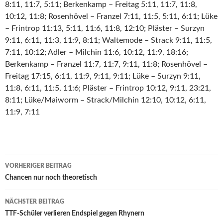
8:11, 11:7, 5:11; Berkenkamp – Freitag 5:11, 11:7, 11:8,
10:12, 11:8; Rosenhövel – Franzel 7:11, 11:5, 5:11, 6:11; Lüke
– Frintrop 11:13, 5:11, 11:6, 11:8, 12:10; Pläster – Surzyn
9:11, 6:11, 11:3, 11:9, 8:11; Waltemode – Strack 9:11, 11:5,
7:11, 10:12; Adler – Milchin 11:6, 10:12, 11:9, 18:16;
Berkenkamp – Franzel 11:7, 11:7, 9:11, 11:8; Rosenhövel –
Freitag 17:15, 6:11, 11:9, 9:11, 9:11; Lüke – Surzyn 9:11,
11:8, 6:11, 11:5, 11:6; Pläster – Frintrop 10:12, 9:11, 23:21,
8:11; Lüke/Maiworm – Strack/Milchin 12:10, 10:12, 6:11,
11:9, 7:11
Beitrags-
VORHERIGER BEITRAG
Navigation
Chancen nur noch theoretisch
NÄCHSTER BEITRAG
TTF-Schüler verlieren Endspiel gegen Rhynern