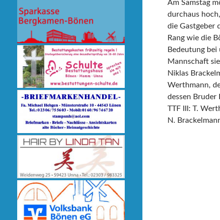
Am Samstag möc
durchaus hoch,
die Gastgeber d
Rang wie die B
Bedeutung bei 
Mannschaft sie
Niklas Brackel
Werthmann, der
dessen Bruder R
TTF III: T. We
N. Brackelman