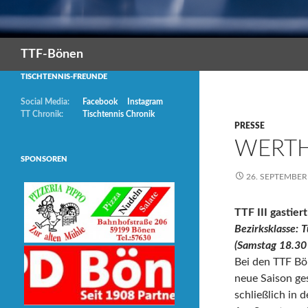
Suchen
TTF-Bönen
TISCHTENNIS-FREUNDE
Social Media:
Facebook
Instagram
TT Chronik:
Tischtennis Chronik
PRESSE
WERT
SPONSOREN
26. SEPTEMBER
TTF III gastie
Bezirksklasse: 
(Samstag 18.30
Bei den TTF Bön
neue Saison ges
schließlich in