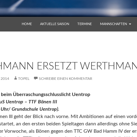
ZUM INHALT SPRINGEN
HOME
AKTUELLE SAISON
TERMINE
MANNSCHAFTEN
HMANN ERSETZT WERTHMA
 2014
TOPEL
SCHREIBE EINEN KOMMENTAR
rt beim Überraschungsschlusslicht Uentrop
TuS Uentrop – TTF Bönen III
 Uhr/ Grundschule Uentrop).
en III geht der Blick nach vorne. Mit Ambitionen auf einen vorde
tartet, an den ersten beiden Spieltagen dann allerdings ohne Si
 der Vorwoche, als Bönen gegen den TTC GW Bad Hamm IV der erste