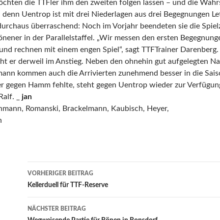
hten die TTFler ihm den zweiten folgen lassen – und die Wahrsc
 denn Uentrop ist mit drei Niederlagen aus drei Begegnungen Let
urchaus überraschend: Noch im Vorjahr beendeten sie die Spielze
önener in der Parallelstaffel. „Wir messen den ersten Begegnung
und rechnen mit einem engen Spiel“, sagt TTFTrainer Darenberg.
ht er derweil im Anstieg. Neben den ohnehin gut aufgelegten 
mann kommen auch die Arrivierten zunehmend besser in die Sais
 gegen Hamm fehlte, steht gegen Uentrop wieder zur Verfügun
alf. _
jan
rthmann, Romanski, Brackelmann, Kaubisch, Heyer,
n
Beitrags-
VORHERIGER BEITRAG
Navigation
Kellerduell für TTF-Reserve
NÄCHSTER BEITRAG