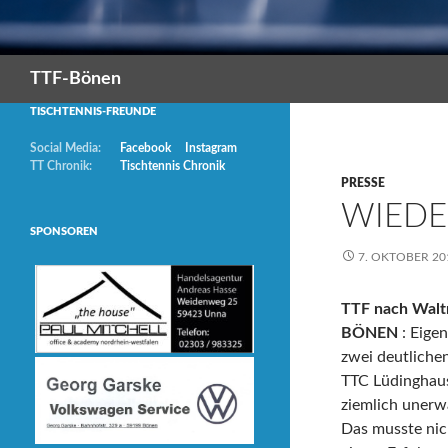
Suchen
TTF-Bönen
TISCHTENNIS-FREUNDE
Social Media:
Facebook
Instagram
TT Chronik:
Tischtennis Chronik
PRESSE
WIEDE
SPONSOREN
7. OKTOBER 20
TTF nach Walt
BÖNEN
: Eige
zwei deutliche
TTC Lüdinghaus
ziemlich unerwa
Das musste nic