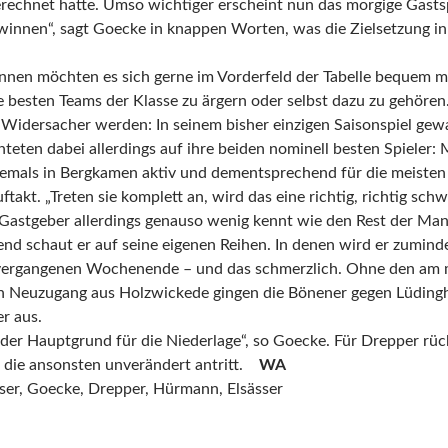
erechnet hatte. Umso wichtiger erscheint nun das morgige Gasts
innen“, sagt Goecke in knappen Worten, was die Zielsetzung in
nen möchten es sich gerne im Vorderfeld der Tabelle bequem 
e besten Teams der Klasse zu ärgern oder selbst dazu zu gehören
idersacher werden: In seinem bisher einzigen Saisonspiel gew
chteten dabei allerdings auf ihre beiden nominell besten Spieler:
mals in Bergkamen aktiv und dementsprechend für die meisten
ftakt. „Treten sie komplett an, wird das eine richtig, richtig schw
Gastgeber allerdings genauso wenig kennt wie den Rest der Man
d schaut er auf seine eigenen Reihen. In denen wird er zumind
vergangenen Wochenende – und das schmerzlich. Ohne den am m
 Neuzugang aus Holzwickede gingen die Bönener gegen Lüdingh
er aus.
der Hauptgrund für die Niederlage“, so Goecke. Für Drepper rü
 die ansonsten unverändert antritt.
WA
iser, Goecke, Drepper, Hürmann, Elsässer