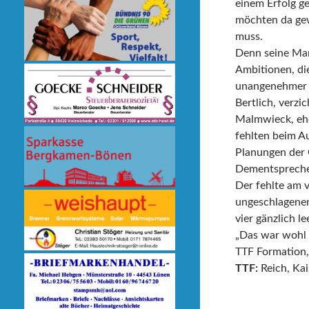
einem Erfolg g
möchten da gew
muss.
Denn seine Man
Ambitionen, di
unangenehmer W
Bertlich, verzi
Malmwieck, ehe
fehlten beim Au
Planungen der 
Dementsprechen
Der fehlte am 
ungeschlagenen
vier gänzlich le
„Das war wohl 
TTF Formation,
TTF:
Reich, Ka