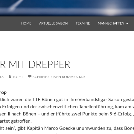
ZUM INHALT SPRINGEN
HOME
AKTUELLE SAISON
TERMINE
MANNSCHAFTEN
R MIT DREPPER
16
TOPEL
SCHREIBE EINEN KOMMENTAR
rop
ntlich waren die TTF Bönen gut in ihre Verbandsliga- Saison gesta
n Erfolgen und der zwischenzeitlichen Tabellenführung, kam am 
en II nach Bönen – und entführte zwei Punkte beim 9:6-Erfolg. 
rtet getroffen.
ht sein“, gibt Kapitän Marco Goecke unumwunden zu, dass Bönen