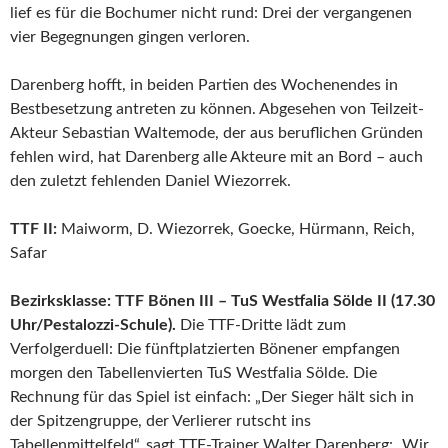
lief es für die Bochumer nicht rund: Drei der vergangenen
vier Begegnungen gingen verloren.
Darenberg hofft, in beiden Partien des Wochenendes in
Bestbesetzung antreten zu können. Abgesehen von Teilzeit-
Akteur Sebastian Waltemode, der aus beruflichen Gründen
fehlen wird, hat Darenberg alle Akteure mit an Bord – auch
den zuletzt fehlenden Daniel Wiezorrek.
TTF II:
Maiworm, D. Wiezorrek, Goecke, Hürmann, Reich,
Safar
Bezirksklasse: TTF Bönen III – TuS Westfalia Sölde II (17.30
Uhr/Pestalozzi-Schule).
Die TTF-Dritte lädt zum
Verfolgerduell: Die fünftplatzierten Bönener empfangen
morgen den Tabellenvierten TuS Westfalia Sölde. Die
Rechnung für das Spiel ist einfach: „Der Sieger hält sich in
der Spitzengruppe, der Verlierer rutscht ins
Tabellenmittelfeld“, sagt TTF-Trainer Walter Darenberg: „Wir