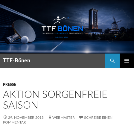
Suchen
TTF-Bönen
ZUM
PRIMÄR
INHALT
MENÜ
SPRINGEN
PRESSE
AKTION SORGENFREIE
SAISON
29. NOVEMBER 2013
WEBMASTER
SCHREIBE EINEN
KOMMENTAR