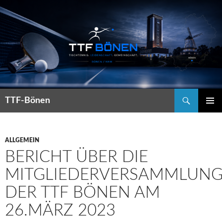
Suchen
TTF-Bönen
ZUM
PRIMÄR
INHALT
MENÜ
SPRINGEN
ALLGEMEIN
BERICHT ÜBER DIE
MITGLIEDERVERSAMMLUN
DER TTF BÖNEN AM
26.MÄRZ 2023