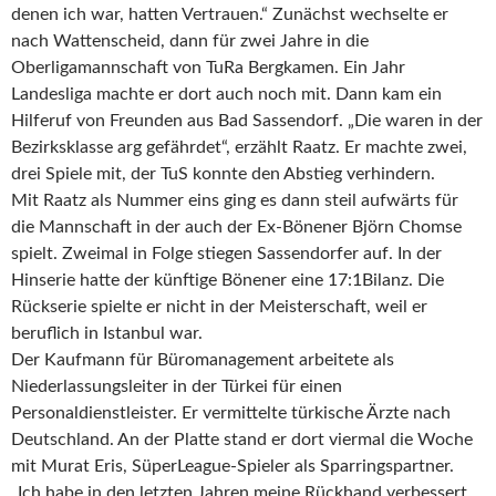
denen ich war, hatten Vertrauen.“ Zunächst wechselte er
nach Wattenscheid, dann für zwei Jahre in die
Oberligamannschaft von TuRa Bergkamen. Ein Jahr
Landesliga machte er dort auch noch mit. Dann kam ein
Hilferuf von Freunden aus Bad Sassendorf. „Die waren in der
Bezirksklasse arg gefährdet“, erzählt Raatz. Er machte zwei,
drei Spiele mit, der TuS konnte den Abstieg verhindern.
Mit Raatz als Nummer eins ging es dann steil aufwärts für
die Mannschaft in der auch der Ex-Bönener Björn Chomse
spielt. Zweimal in Folge stiegen Sassendorfer auf. In der
Hinserie hatte der künftige Bönener eine 17:1Bilanz. Die
Rückserie spielte er nicht in der Meisterschaft, weil er
beruflich in Istanbul war.
Der Kaufmann für Büromanagement arbeitete als
Niederlassungsleiter in der Türkei für einen
Personaldienstleister. Er vermittelte türkische Ärzte nach
Deutschland. An der Platte stand er dort viermal die Woche
mit Murat Eris, SüperLeague-Spieler als Sparringspartner.
„Ich habe in den letzten Jahren meine Rückhand verbessert,