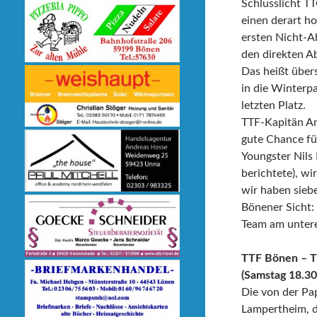
Schlusslicht T
einen derart h
ersten Nicht-Ab
den direkten Ab
Das heißt über
in die Winterp
letzten Platz.
TTF-Kapitän An
gute Chance für
Youngster Nils
berichtete), wi
wir haben sieb
Bönener Sicht:
Team am untere
TTF Bönen – 
(Samstag 18.30
Die von der Pa
Lampertheim, de