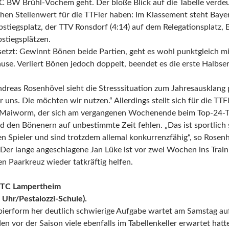
TC BW Brühl-Vochem geht. Der bloße Blick auf die Tabelle verde
ohen Stellenwert für die TTFler haben: Im Klassement steht Baye
stiegsplatz, der TTV Ronsdorf (4:14) auf dem Relegationsplatz, B
stiegsplätzen.
setzt: Gewinnt Bönen beide Partien, geht es wohl punktgleich m
ause. Verliert Bönen jedoch doppelt, beendet es die erste Halbs
dreas Rosenhövel sieht die Stresssituation zum Jahresausklang 
 uns. Die möchten wir nutzen.“ Allerdings stellt sich für die TTF
 Maiworm, der sich am vergangenen Wochenende beim Top-24-Tu
rd den Bönenern auf unbestimmte Zeit fehlen. „Das ist sportlich s
en Spieler und sind trotzdem allemal konkurrenzfähig“, so Rosen
 Der lange angeschlagene Jan Lüke ist vor zwei Wochen ins Train
n Paarkreuz wieder tatkräftig helfen.
TTC Lampertheim
 Uhr/Pestalozzi-Schule).
pierform her deutlich schwierige Aufgabe wartet am Samstag au
n vor der Saison viele ebenfalls im Tabellenkeller erwartet hatten