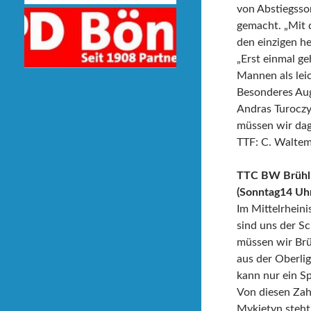
von Abstiegsso
gemacht. „Mit 
den einzigen h
„Erst einmal ge
Mannen als leic
Besonderes Aug
Andras Turoczy
müssen wir dag
TTF: C. Waltem
TTC BW Brühl
(Sonntag14 Uh
Im Mittelrheini
sind uns der Sc
müssen wir Brüh
aus der Oberli
kann nur ein Sp
Von diesen Zahl
Mykietyn steht