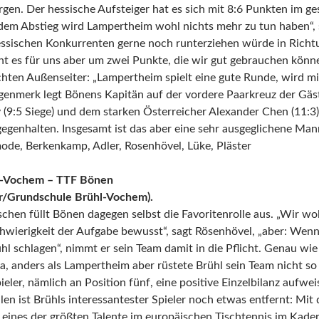
rgen. Der hessische Aufsteiger hat es sich mit 8:6 Punkten im g
dem Abstieg wird Lampertheim wohl nichts mehr zu tun haben“, 
essischen Konkurrenten gerne noch runterziehen würde in Richt
ht es für uns aber um zwei Punkte, die wir gut gebrauchen könne
hten Außenseiter: „Lampertheim spielt eine gute Runde, wird mit
enmerk legt Bönens Kapitän auf der vordere Paarkreuz der Gä
 (9:5 Siege) und dem starken Österreicher Alexander Chen (11:3)
egenhalten. Insgesamt ist das aber eine sehr ausgeglichene Mann
ode, Berkenkamp, Adler, Rosenhövel, Lüke, Pläster
-Vochem – TTF Bönen
r/Grundschule Brühl-Vochem).
schen füllt Bönen dagegen selbst die Favoritenrolle aus. „Wir wo
hwierigkeit der Aufgabe bewusst“, sagt Rösenhövel, „aber: Wenn
l schlagen“, nimmt er sein Team damit in die Pflicht. Genau wie
ga, anders als Lampertheim aber rüstete Brühl sein Team nicht s
ieler, nämlich an Position fünf, eine positive Einzelbilanz aufwei
en ist Brühls interessantester Spieler noch etwas entfernt: Mit
 eines der größten Talente im europäischen Tischtennis im Kade