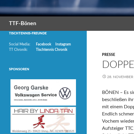
Suchen
TTF-Bönen
TISCHTENNIS-FREUNDE
Social Media:
Facebook
Instagram
TT Chronik:
Tischtennis Chronik
PRESSE
DOPPE
SPONSOREN
28. NOVEMBER
BÖNEN – Es sind
beschließen ih
mit einem Dopp
Endlich schmer
Vochem wieder
Aufsteiger TTC