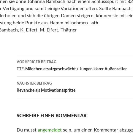
nen sie ohne Johanna Bambach nach einem Schlussspurt mit 8:6.
r Verfügung und somit einige Variationen offen. Sollte Bambach 
rholen und sich die übrigen Damen steigern, können sie mit ei
istung beide Punkte aus Hamm mitnehmen.
ath
 Bambach, K. Elfert, M. Elfert, Thätner
Beitrags-
VORHERIGER BEITRAG
Navigation
TTF-Mädchen ersatzgeschwächt / Jungen klarer Außenseiter
NÄCHSTER BEITRAG
Revanche als Motivationsspritze
SCHREIBE EINEN KOMMENTAR
Du musst
angemeldet
sein, um einen Kommentar abzug