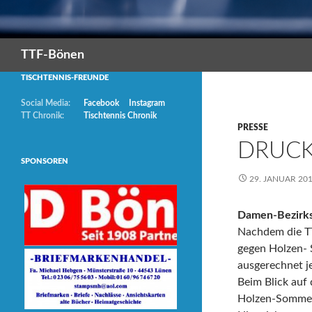
Suchen
TTF-Bönen
TISCHTENNIS-FREUNDE
Social Media:
Facebook
Instagram
TT Chronik:
Tischtennis Chronik
PRESSE
DRUCK
SPONSOREN
29. JANUAR 20
Damen-Bezirks
Nachdem die T
gegen Holzen- 
ausgerechnet j
Beim Blick auf
Holzen-Sommerbe