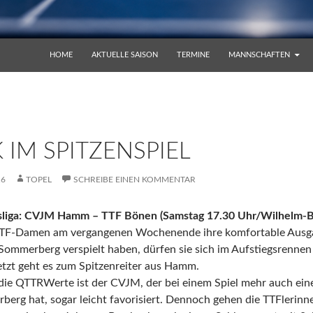
ZUM INHALT SPRINGEN
HOME
AKTUELLE SAISON
TERMINE
MANNSCHAFTEN
 IM SPITZENSPIEL
16
TOPEL
SCHREIBE EINEN KOMMENTAR
liga: CVJM Hamm – TTF Bönen (Samstag 17.30 Uhr/Wilhelm-Bu
TF-Damen am vergangenen Wochenende ihre komfortable Ausgan
Sommerberg verspielt haben, dürfen sie sich im Aufstiegsrennen
etzt geht es zum Spitzenreiter aus Hamm.
 die QTTRWerte ist der CVJM, der bei einem Spiel mehr auch ei
rg hat, sogar leicht favorisiert. Dennoch gehen die TTFlerinnen