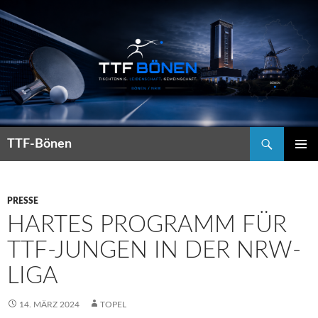
Suchen
TTF-Bönen
ZUM
PRIMÄR
INHALT
MENÜ
SPRINGEN
PRESSE
HARTES PROGRAMM FÜR
TTF-JUNGEN IN DER NRW-
LIGA
14. MÄRZ 2024
TOPEL