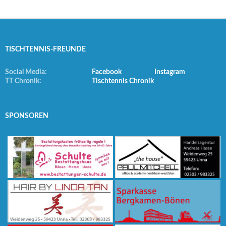
TISCHTENNIS-FREUNDE
Social Media:
Facebook
Instagram
TT Chronik:
Tischtennis Chronik
SPONSOREN