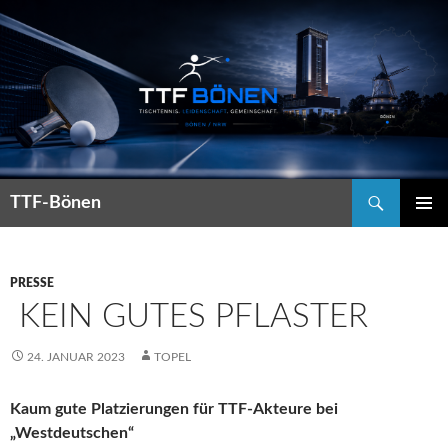
Suchen
TTF-Bönen
ZUM
PRIMÄR
INHALT
MENÜ
SPRINGEN
PRESSE
KEIN GUTES PFLASTER
24. JANUAR 2023
TOPEL
Kaum gute Platzierungen für TTF-Akteure bei
„Westdeutschen“