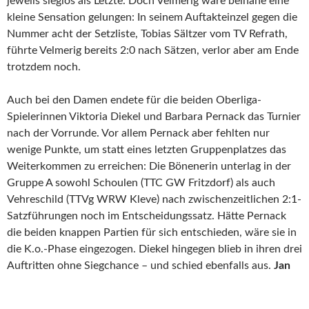
jeweils sieglos als Letzte. Doch Velmerig wäre beinahe eine
kleine Sensation gelungen: In seinem Auftakteinzel gegen die
Nummer acht der Setzliste, Tobias Sältzer vom TV Refrath,
führte Velmerig bereits 2:0 nach Sätzen, verlor aber am Ende
trotzdem noch.
Auch bei den Damen endete für die beiden Oberliga-
Spielerinnen Viktoria Diekel und Barbara Pernack das Turnier
nach der Vorrunde. Vor allem Pernack aber fehlten nur
wenige Punkte, um statt eines letzten Gruppenplatzes das
Weiterkommen zu erreichen: Die Bönenerin unterlag in der
Gruppe A sowohl Schoulen (TTC GW Fritzdorf) als auch
Vehreschild (TTVg WRW Kleve) nach zwischenzeitlichen 2:1-
Satzführungen noch im Entscheidungssatz. Hätte Pernack
die beiden knappen Partien für sich entschieden, wäre sie in
die K.o.-Phase eingezogen. Diekel hingegen blieb in ihren drei
Auftritten ohne Siegchance – und schied ebenfalls aus.
Jan