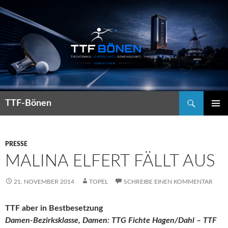
Suchen
TTF-Bönen
ZUM
PRIMÄR
INHALT
MENÜ
SPRINGEN
PRESSE
MALINA ELFERT FÄLLT AUS
21. NOVEMBER 2014
TOPEL
SCHREIBE EINEN KOMMENTAR
TTF aber in Bestbesetzung
Damen-Bezirksklasse, Damen: TTG Fichte Hagen/Dahl – TTF