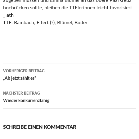
abgeben müssen und Emma Blümel an das obere Paarkreuz
hochrücken sollte, bleiben die TTFlerinnen leicht favorisiert.
_
ath
TTF: Bambach, Elfert (?), Blümel, Buder
Beitrags-
VORHERIGER BEITRAG
Navigation
„Ab jetzt zählt es“
NÄCHSTER BEITRAG
Wieder konkurrenzfähig
SCHREIBE EINEN KOMMENTAR