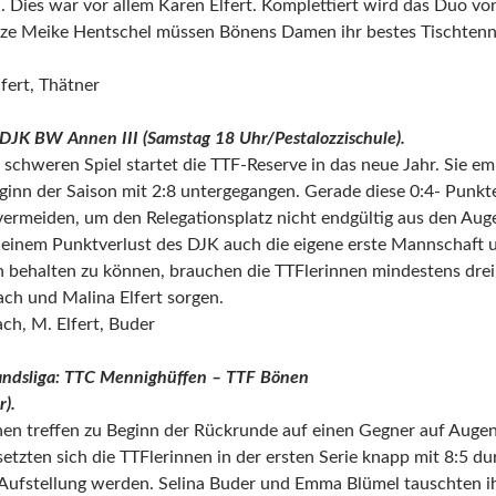
. Dies war vor allem Karen Elfert. Komplettiert wird das Duo vo
ze Meike Hentschel müssen Bönens Damen ihr bestes Tischtenni
lfert, Thätner
 DJK BW Annen III (Samstag 18 Uhr/Pestalozzischule).
schweren Spiel startet die TTF-Reserve in das neue Jahr. Sie emp
inn der Saison mit 2:8 untergegangen. Gerade diese 0:4- Punkte
ermeiden, um den Relegationsplatz nicht endgültig aus den Augen
 einem Punktverlust des DJK auch die eigene erste Mannschaft 
n behalten zu können, brauchen die TTFlerinnen mindestens dre
h und Malina Elfert sorgen.
ach, M. Elfert, Buder
ndsliga: TTC Mennighüffen – TTF Bönen
).
n treffen zu Beginn der Rückrunde auf einen Gegner auf Augen
tzten sich die TTFlerinnen in der ersten Serie knapp mit 8:5 du
 Aufstellung werden. Selina Buder und Emma Blümel tauschten i