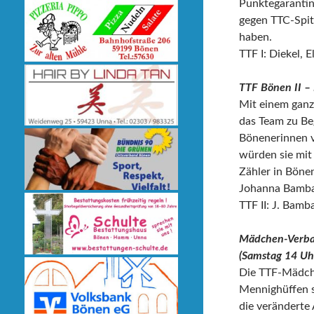
Punktegarantin
gegen TTC-Spit
haben.
TTF I: Diekel, E
TTF Bönen II –
Mit einem ganz 
das Team zu Beg
Bönenerinnen v
würden sie mit
Zähler in Böne
Johanna Bambac
TTF II: J. Bamb
Mädchen-Verba
(Samstag 14 Uhr
Die TTF-Mädche
Mennighüffen se
die veränderte