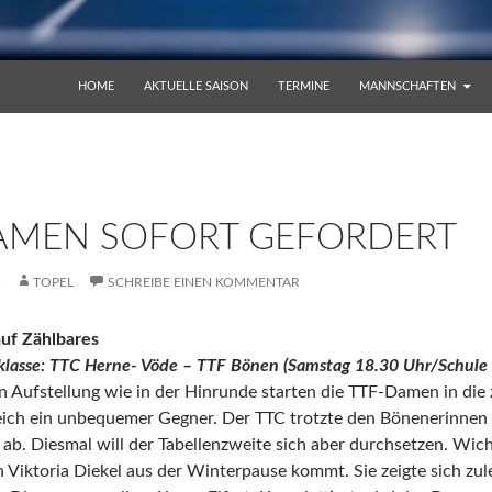
ZUM INHALT SPRINGEN
HOME
AKTUELLE SAISON
TERMINE
MANNSCHAFTEN
AMEN SOFORT GEFORDERT
5
TOPEL
SCHREIBE EINEN KOMMENTAR
auf Zählbares
lasse: TTC Herne- Vöde – TTF Bönen (Samstag 18.30 Uhr/Schule 
en Aufstellung wie in der Hinrunde starten die TTF-Damen in die
ich ein unbequemer Gegner. Der TTC trotzte den Bönenerinnen i
b. Diesmal will der Tabellenzweite sich aber durchsetzen. Wicht
in Viktoria Diekel aus der Winterpause kommt.
Sie zeigte sich zul