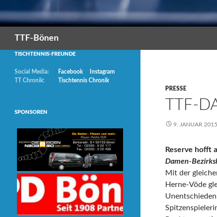
Suchen
TTF-Bönen
TISCHTENNIS-FREUNDE
Social Media:
Facebook
Instagram
TT Chronik:
Tischtennis Chronik
PRESSE
TTF-D
SPONSOREN
9. JANUAR 201
Reserve hofft 
Damen-Bezirksk
Mit der gleich
Herne-Vöde gle
Unentschieden a
Spitzenspieler