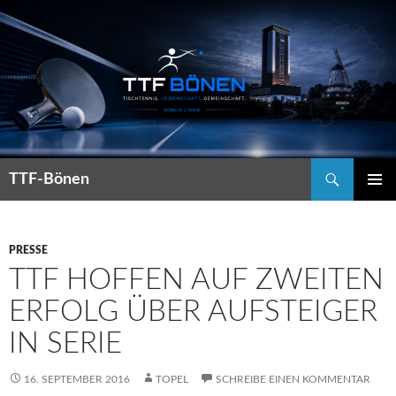
Suchen
TTF-Bönen
ZUM
PRIMÄR
INHALT
MENÜ
SPRINGEN
PRESSE
TTF HOFFEN AUF ZWEITEN
ERFOLG ÜBER AUFSTEIGER
IN SERIE
16. SEPTEMBER 2016
TOPEL
SCHREIBE EINEN KOMMENTAR