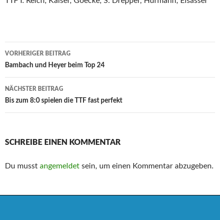
TTF I: Reich, Kaiser, Goecke, S. Drepper, Hürmann, Elsässer
Beitrags-
VORHERIGER BEITRAG
Navigation
Bambach und Heyer beim Top 24
NÄCHSTER BEITRAG
Bis zum 8:0 spielen die TTF fast perfekt
SCHREIBE EINEN KOMMENTAR
Du musst
angemeldet
sein, um einen Kommentar abzugeben.