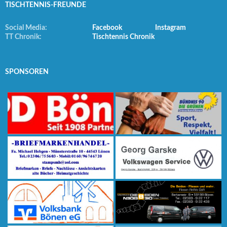
TISCHTENNIS-FREUNDE
Social Media:
Facebook
Instagram
TT Chronik:
Tischtennis Chronik
SPONSOREN