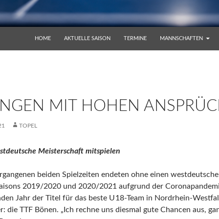
ZUM INHALT SPRINGEN
HOME
AKTUELLE SAISON
TERMINE
MANNSCHAFTEN
UNGEN MIT HOHEN ANSPRÜ
21
TOPEL
stdeutsche Meisterschaft mitspielen
rgangenen beiden Spielzeiten endeten ohne einen westdeutsche
aisons 2019/2020 und 2020/2021 aufgrund der Coronapandemie
den Jahr der Titel für das beste U 18-Team in Nordrhein-Westfa
r: die TTF Bönen. „Ich rechne uns diesmal gute Chancen aus, gan