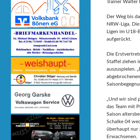
Trainer Walter
Der Weg bis dah
NRW-Liga. Die 
Ligen im U 18-
aufgerückt.
Die Erstvertret
Staffel ziehen 
auszuspielen. „
abgebrochenen 
Saisonbegegnun
„Und wir sind p
das Team mit P
Saison altersbe
Schalke 04 wech
überhaupt nur 
Erwachsenen.