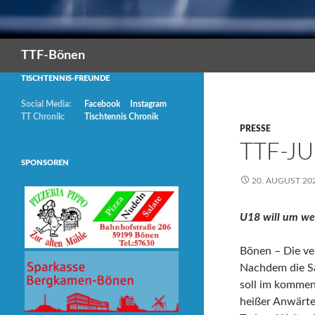
Suchen
TTF-Bönen
TISCHTENNIS-FREUNDE
Social Media:
Facebook
Instagram
TT Chronik:
Tischtennis Chronik
PRESSE
TTF-J
SPONSOREN
20. AUGUST 20
U18 will um we
Bönen – Die ve
Nachdem die S
soll im kommen
heißer Anwärte