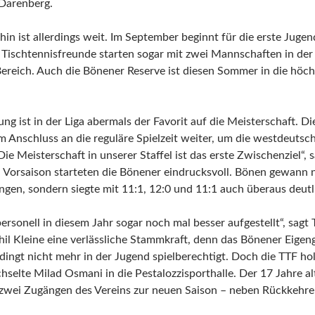
 Darenberg.
in ist allerdings weit. Im September beginnt für die erste Juge
Tischtennisfreunde starten sogar mit zwei Mannschaften in der 
Bereich. Auch die Bönener Reserve ist diesen Sommer in die höch
ung ist in der Liga abermals der Favorit auf die Meisterschaft. Di
im Anschluss an die reguläre Spielzeit weiter, um die westdeut
Die Meisterschaft in unserer Staffel ist das erste Zwischenziel“,
Vorsaison starteten die Bönener eindrucksvoll. Bönen gewann ni
gen, sondern siegte mit 11:1, 12:0 und 11:1 auch überaus deutl
ersonell in diesem Jahr sogar noch mal besser aufgestellt“, sagt
hil Kleine eine verlässliche Stammkraft, denn das Bönener Eige
dingt nicht mehr in der Jugend spielberechtigt. Doch die TTF ho
selte Milad Osmani in die Pestalozzisporthalle. Der 17 Jahre alte
zwei Zugängen des Vereins zur neuen Saison – neben Rückkehre