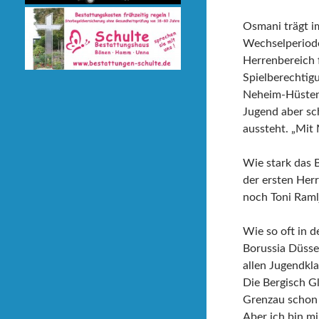
Osmani trägt i
Wechselperiod
Herrenbereich 
Spielberechtigu
Neheim-Hüsten,
Jugend aber sc
aussteht. „Mit
Wie stark das 
der ersten Her
noch Toni Raml
Wie so oft in 
Borussia Düsse
allen Jugendkl
Die Bergisch G
Grenzau schon 
Aber ich bin mi