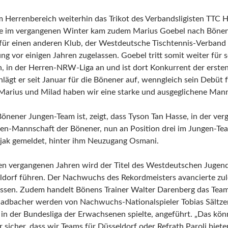
m Herrenbereich weiterhin das Trikot des Verbandsligisten TTC 
e im vergangenen Winter kam zudem Marius Goebel nach Bönen.
für einen anderen Klub, der Westdeutsche Tischtennis-Verband (
ng vor einigen Jahren zugelassen. Goebel tritt somit weiter für
 in der Herren-NRW-Liga an und ist dort Konkurrent der ersten
hlägt er seit Januar für die Bönener auf, wenngleich sein Debüt
 Marius und Milad haben wir eine starke und ausgeglichene Manns
Bönener Jungen-Team ist, zeigt, dass Tyson Tan Hasse, in der v
ren-Mannschaft der Bönener, nun an Position drei im Jungen-Tea
jak gemeldet, hinter ihm Neuzugang Osmani.
den vergangenen Jahren wird der Titel des Westdeutschen Juge
ldorf führen. Der Nachwuchs des Rekordmeisters avancierte zule
assen. Zudem handelt Bönens Trainer Walter Darenberg das Team 
ladbacher werden von Nachwuchs-Nationalspieler Tobias Sältzer,
in der Bundesliga der Erwachsenen spielte, angeführt. „Das kö
r sicher, dass wir Teams für Düsseldorf oder Refrath Paroli biet