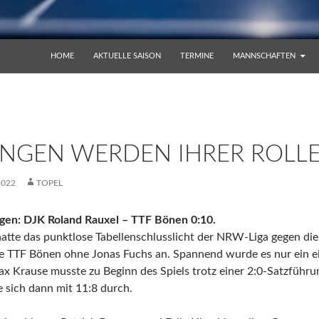
ZUM INHALT SPRINGEN
HOME
AKTUELLE SAISON
TERMINE
MANNSCHAFTEN
UNGEN WERDEN IHRER ROLL
2022
TOPEL
gen: DJK Roland Rauxel – TTF Bönen 0:10.
atte das punktlose Tabellenschlusslicht der NRW-Liga gegen die
ie TTF Bönen ohne Jonas Fuchs an. Spannend wurde es nur ein 
x Krause musste zu Beginn des Spiels trotz einer 2:0-Satzführu
e sich dann mit 11:8 durch.