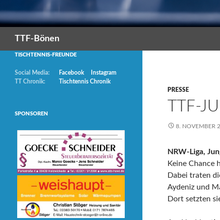
Suchen
TTF-Bönen
TISCHTENNIS-FREUNDE
Social Media:
Facebook
Instagram
TT Chronik:
Tischtennis Chronik
PRESSE
TTF-J
SPONSOREN
8. NOVEMBER 
NRW-Liga, Jun
Keine Chance h
Dabei traten d
Aydeniz und Ma
Dort setzten si