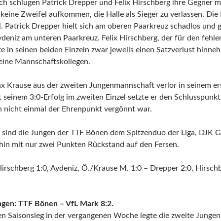
 schlugen Patrick Drepper und Felix Hirschberg ihre Gegner mit 
keine Zweifel aufkommen, die Halle als Sieger zu verlassen. Di
el. Patrick Drepper hielt sich am oberen Paarkreuz schadlos und
deniz am unteren Paarkreuz. Felix Hirschberg, der für den fehl
e in seinen beiden Einzeln zwar jeweils einen Satzverlust hinne
eine Mannschaftskollegen.
 Krause aus der zweiten Jungenmannschaft verlor in seinem erst
seinem 3:0-Erfolg im zweiten Einzel setzte er den Schlusspunkt u
 nicht einmal der Ehrenpunkt vergönnt war.
 sind die Jungen der TTF Bönen dem Spitzenduo der Liga, DJK
rhin mit nur zwei Punkten Rückstand auf den Fersen.
irschberg 1:0, Aydeniz, Ö./Krause M. 1:0 – Drepper 2:0, Hirschb
ungen: TTF Bönen – VfL Mark 8:2.
n Saisonsieg in der vergangenen Woche legte die zweite Junge