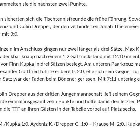
ammelten sie die nächsten zwei Punkte.
nn sicherten sich die Tischtennisfreunde die frühe Führung. So
eniz und Colin Drepper, der den verhinderten Jonah Thielemeier
 mit 3:0.
nzeln im Anschluss gingen nur zwei länger als drei Sätze. Max 
nk denkbar knapp nach einem 1:2-Satzrückstand mit 12:10 im en
uvor Finn Kupka in drei Sätzen besiegt. Am unteren Paarkreuz m
xander Gottfried führte er bereits 2:0, ehe sich sein Gegner zu
n Satz war der Faden beim Bönener gerissen. Mit 7:11 unterlag e
olin Drepper aus der dritten Jungenmannschaft ließ seinem Gegn
rade einmal insgesamt zehn Punkte und holte damit den letzten 
n die TTF an ihren Gästen in der Tabelle vorbei auf Platz sechs
M./Kupka 1:0, Aydeniz K./Drepper C. 1:0 – Krause M. 2:0, Kupka 