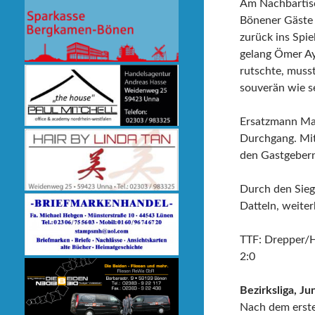
Am Nachbartisch
Bönener Gäste 
zurück ins Spi
gelang Ömer Ay
rutschte, musst
souverän wie s
Ersatzmann Max
Durchgang. Mit 
den Gastgebern
Durch den Sieg
Datteln, weite
TTF: Drepper/H
2:0
Bezirksliga, J
Nach dem erste