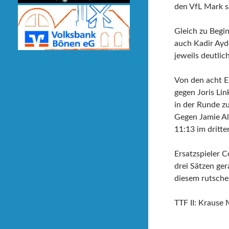
den VfL Mark s
Gleich zu Begi
auch Kadir Ayd
jeweils deutlich
Von den acht Ei
gegen Joris Li
in der Runde z
Gegen Jamie Ale
11:13 im dritte
Ersatzspieler C
drei Sätzen ge
diesem rutsche
TTF II: Krause 