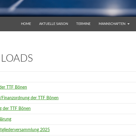
ZUM INHALT SPRINGEN
HOME
AKTUELLE SAISON
TERMINE
MANNSCHAFTEN
LOADS
 der TTF Bönen
ur/Finanzordnung der TTF Bönen
g der TTF Bönen
lärung
Mitgliederversammlung 2025