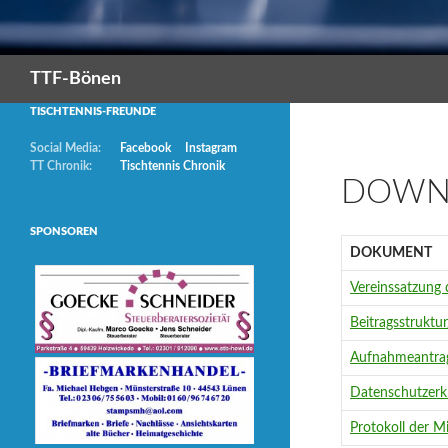
Suchen
TTF-Bönen
TISCHTENNIS-FREUNDE
Social Media:
Facebook
Instagram
TT Chronik:
Tischtennis Chronik
DOWN
SPONSOREN
DOKUMENT
Vereinssatzung
Beitragsstrukt
Aufnahmeantra
Datenschutzerk
Protokoll der 