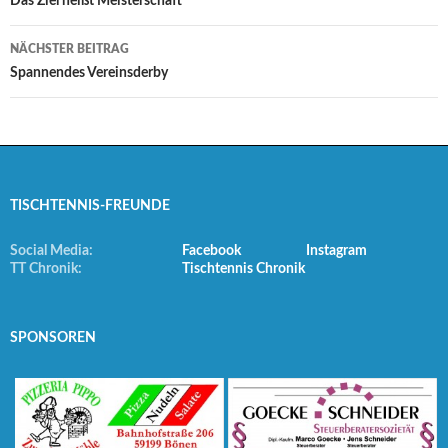
Navigation
Das Ziel heißt Meisterschaft
NÄCHSTER BEITRAG
Spannendes Vereinsderby
TISCHTENNIS-FREUNDE
Social Media:
Facebook
Instagram
TT Chronik:
Tischtennis Chronik
SPONSOREN